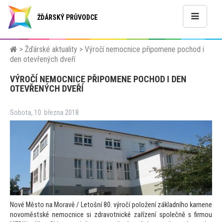
ŽĎÁRSKÝ PRŮVODCE
>
Žďárské aktuality
>
Výročí nemocnice připomene pochod i
den otevřených dveří
VÝROČÍ NEMOCNICE PŘIPOMENE POCHOD I DEN
OTEVŘENÝCH DVEŘÍ
Sobota, 10. března 2018
Nové Měs
to na Moravě / Le
tošní 80. výročí položení základního kamene
novoměstské nemocnice si zdravotnické zařízení společně s firmou