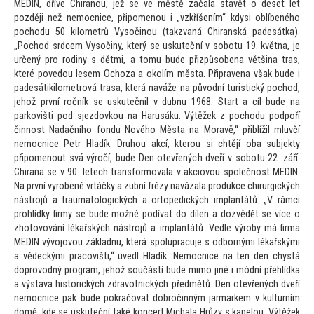
MEDIN, dříve Chiranou, jež se ve městě začala stavět o deset let
později než nemocnice, připomenou i „vzkříšením“ kdysi oblíbeného
pochodu 50 kilometrů Vysočinou (takzvaná Chiranská padesátka).
„Pochod srdcem Vysočiny, který se uskuteční v sobotu 19. května, je
určený pro rodiny s dětmi, a
tomu bude přizpůsobena většina tras,
které povedou lesem Ochoza a okolím města. Připravena však bude i
padesátikilometrová trasa, která naváže na původní turistický pochod,
jehož první ročník se uskutečnil v dubnu 1968. Start a cíl bude na
parkovišti pod sjezdovkou na Harusáku. Výtěžek z pochodu podpoří
činnost Nadačního fondu Nového Města na Moravě,“ přiblížil mluvčí
nemocnice Petr Hladík. Druhou akcí, kterou si chtějí oba subjekty
připomenout svá výročí, bude Den otevřených dveří v sobotu 22. září.
Chirana se v 90. letech transformovala v akciovou společnost MEDIN.
Na první vyrobené vrtáčky a zubní frézy navázala produkce chirurgických
nástrojů a trauma
tologických a or
topedických implantátů. „V rámci
prohlídky firmy se bude možné podívat do dílen a dozvědět se více o
zho
tovování lékařských nástrojů a implantátů. Vedle výroby má firma
MEDIN vývojovou základnu, která spolupracuje s odbornými lékařskými
a vědeckými pracovišti,“ uvedl Hladík. Nemocnice na ten den chystá
doprovodný program, jehož součástí bude mimo jiné i módní přehlídka
a výstava his
torických zdravotnických předmětů. Den otevřených dveří
nemocnice pak bude pokračovat dobročinným jarmarkem v kulturním
domě, kde se uskuteční také koncert Michala Hrůzy s kapelou. Výtěžek