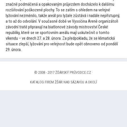
značně podmáčená a opakovaným průjezdem docházelo k dalšímu
rozšiřování poškozené plochy. To se zatím s ohledem na veřejné
lyžování nezměnilo, takže areál pro lyžaře zůstává i nadále nepřístupný,
a
to až do odvolání. V současné době ve Vysočina Areně organizá
toři
závodní tratě připravují na biatlonové závody mistrovství České
republiky, které se ve spor
tovním areálu mají uskutečnit o
tom
to
víkendu – ve dnech 27. a 28. února. Za předpokladu, že se klimatická
situace zlepší, lyžování pro veřejnost bude opět obnoveno od pondělí
29. února.
© 2008 - 2017 ŽĎÁRSKÝ PRŮVODCE.CZ ·
KATALOG FIREM ŽĎÁR NAD SÁZAVOU A OKOLÍ