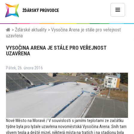
ŽĎÁRSKÝ PRŮVODCE
>
Žďárské aktuality
>
Vysočina Arena je stále pro veřejnost
uzavřena
VYSOČINA ARENA JE STÁLE PRO VEŘEJNOST
UZAVŘENA
Pátek, 26. února 2016
Nové Měs
to na Moravě / V souvislosti s jarními teplotami ze začátku
týdne byla pro lyžaře uzavřena novoměstská Vysočina Arena. Sníh tam
vlivem tepla a deště mizel, některá místa na tratích i na stadionu byla