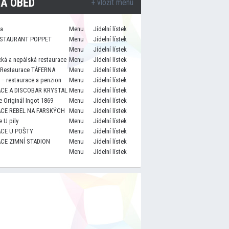
A OBĚD
+ vložit menu
za
Menu
Jídelní lístek
STAURANT POPPET
Menu
Jídelní lístek
Menu
Jídelní lístek
cká a nepálská restaurace
Menu
Jídelní lístek
 Restaurace TÁFERNA
Menu
Jídelní lístek
– restaurace a penzion
Menu
Jídelní lístek
CE A DISCOBAR KRYSTAL
Menu
Jídelní lístek
 Originál Ingot 1869
Menu
Jídelní lístek
CE REBEL NA FARSKÝCH
Menu
Jídelní lístek
 U pily
Menu
Jídelní lístek
CE U POŠTY
Menu
Jídelní lístek
CE ZIMNÍ STADION
Menu
Jídelní lístek
Menu
Jídelní lístek