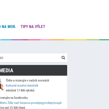
 NA MOR.
TIPY NA VÝLET
MEDIA
Čtěte a inzerujte v našich novinách
Kulturně inzertní měsíčník
měsíčně 17 400 výtisků
Inzerujte na facebooku
Město Žďár nad Sázavou-pronájmy,prodeje,koupě
více než 25 500 členů