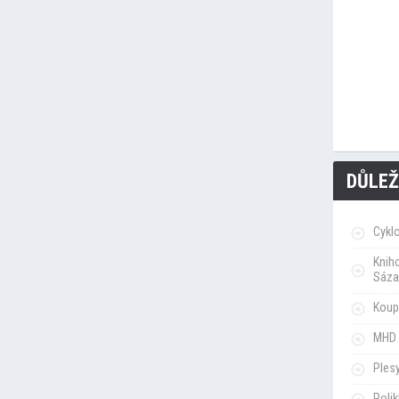
DŮLEŽ
Cykl
Knih
Sáza
Koupa
MHD 
Ples
Poli