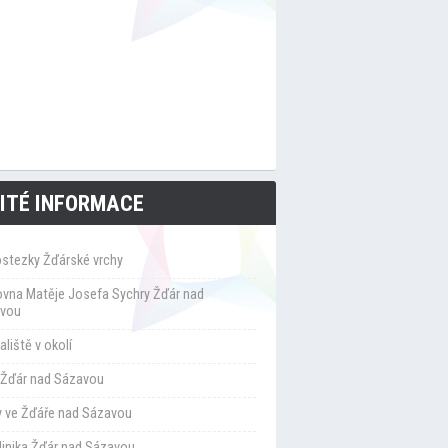
ITÉ INFORMACE
ostezky Žďárské vrchy
ovna Matěje Josefa Sychry Žďár nad
vou
liště v okolí
Žďár nad Sázavou
y ve Žďáře nad Sázavou
klinika Žďár nad Sázavou