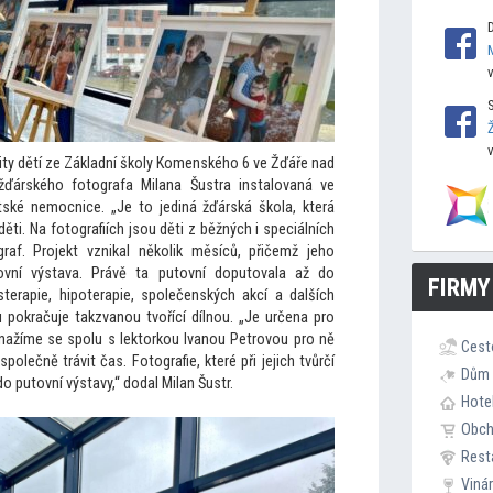
ity dětí ze Základní školy Komenského 6 ve Žďáře nad
žďárského fotografa Milana Šustra instalovaná ve
ské nemocnice. „Je to jediná žďárská škola, která
děti. Na fotografiích jsou děti z běžných i speciálních
ograf. Projekt vznikal několik měsíců, přičemž jeho
ovní výstava. Právě ta putovní doputovala až do
FIRMY
erapie, hipoterapie, společenských akcí a dalších
u pokračuje takzvanou tvořící dílnou. „Je určena pro
. Snažíme se spolu s lektorkou Ivanou Petrovou pro ně
Cest
olečně trávit čas. Fotografie, které při jejich tvůrčí
Dům 
do putovní výstavy,“ dodal Milan Šustr.
Hote
Obc
Rest
Viná