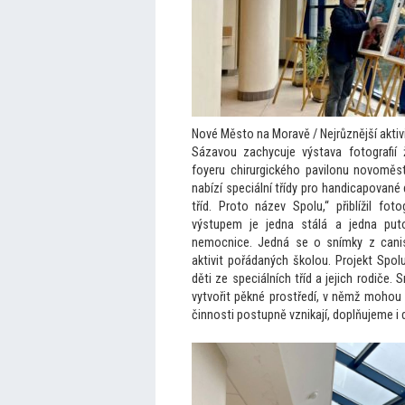
Nové Město na Moravě / Nejrůznější aktiv
Sázavou zachycuje výstava fotografií 
foyeru chirurgického pavilonu novoměst
nabízí speciální třídy pro handicapované 
tříd. Proto název Spolu,“ přiblížil fot
výstupem je jedna stálá a jedna put
nemocnice. Jedná se o snímky z canist
aktivit pořádaných školou. Projekt Spol
děti ze speciálních tříd a jejich rodiče
vytvořit pěkné prostředí, v němž mohou sp
činnosti postupně vznikají, doplňujeme i 