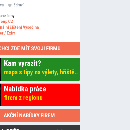
va
Zdraví
ané firmy
roup CZ
nální čištění Vysočina
er / Exim
CHCI ZDE MÍT SVOJI FIRMU
Kam vyrazit?
mapa s tipy na výlety, hřiště..
Nabídka práce
firem z regionu
AKČNÍ NABÍDKY FIREM