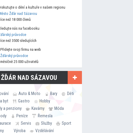
Diskutujte o dění a kultuře v našem regionu
Město Žďár nad Sázavou
více než 18 000 členů
Sledujte nás na facebooku
Žďárský průvodce
více než 3500 sledujících
Přidejte svoji firmu na web
Žďárský průvodce
měsíčně 25 000 uživatelů
 ŽĎÁR NAD SÁZAVOU
ování
Auto & Moto
Bary
Děti
a byt
Gastro
Hobby
ly a penziony
Kavárny
Móda
hody
Peníze
Řemesla
aurace
Servis
Služby
Sport
rny
Výroba
Vzdělávání