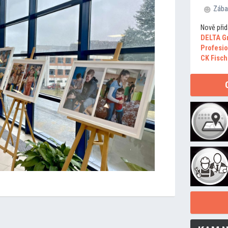
Zába
Nově přid
DELTA G
Profesio
CK Fisch