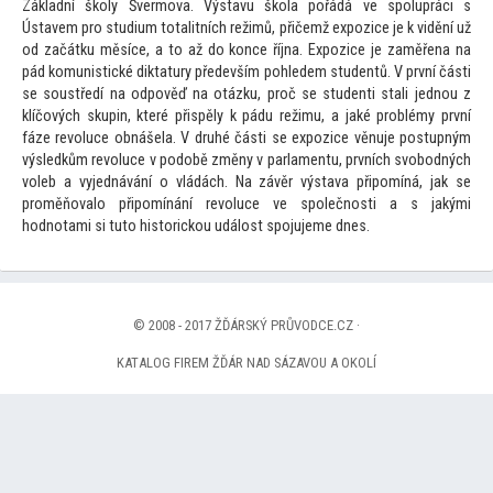
Základní školy Švermova. Výstavu škola pořádá ve spolupráci s
Ústavem pro studium
totalitních režimů, přičemž expozice je k vidění už
od začátku měsíce, a
to až do konce října. Expozice je zaměřena na
pád komunistické diktatury především pohledem studentů. V první části
se soustředí na odpověď na otázku, proč se studenti stali jednou z
klíčových skupin, které přispěly k pádu režimu, a jaké problémy první
fáze revoluce obnášela. V druhé části se expozice věnuje postupným
výsledkům revoluce v podobě změny v parlamentu, prvních svobodných
voleb a vyjednávání o vládách. Na závěr výstava připomíná, jak se
proměňovalo připomínání revoluce ve společnosti a s jakými
hodnotami si tu
to his
torickou událost spojujeme dnes.
© 2008 - 2017 ŽĎÁRSKÝ PRŮVODCE.CZ ·
KATALOG FIREM ŽĎÁR NAD SÁZAVOU A OKOLÍ