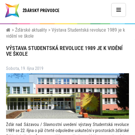
ŽĎÁRSKÝ PRŮVODCE
>
Žďárské aktuality
>
Výstava Studentská revoluce 1989 je k
vidění ve škole
VÝSTAVA STUDENTSKÁ REVOLUCE 1989 JE K VIDĚNÍ
VE ŠKOLE
Sobota, 19. října 2019
Žďár nad Sázavou / Slavnostní uvedení výstavy Studentská revoluce
1989 se 22. října o půl čtvrté odpoledne uskuteční v pros
torách žďárské