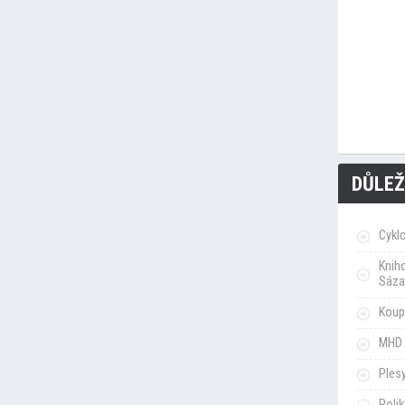
DŮLEŽ
Cykl
Knih
Sáza
Koupa
MHD 
Ples
Poli