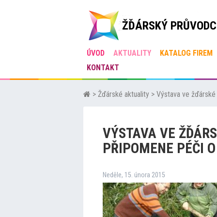
ŽĎÁRSKÝ PRŮVODC
ÚVOD
AKTUALITY
KATALOG FIREM
KONTAKT
>
Žďárské aktuality
>
Výstava ve žďárské 
VÝSTAVA VE ŽĎÁR
PŘIPOMENE PÉČI O
Neděle, 15. února 2015