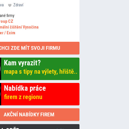
va
Zdraví
ané firmy
roup CZ
nální čištění Vysočina
er / Exim
CHCI ZDE MÍT SVOJI FIRMU
Kam vyrazit?
mapa s tipy na výlety, hřiště..
Nabídka práce
firem z regionu
AKČNÍ NABÍDKY FIREM