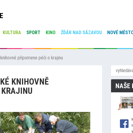
E
KULTURA
SPORT
KINO
ŽĎÁR NAD SÁZAVOU
NOVÉ MĚSTO
knihovně připomene péči o krajinu
SKÉ KNIHOVNĚ
NAŠE 
 KRAJINU