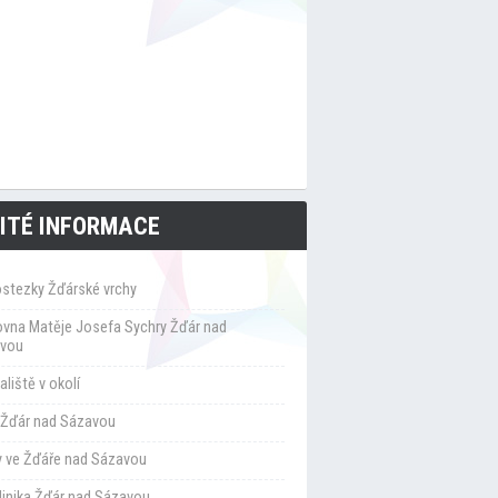
ITÉ INFORMACE
ostezky Žďárské vrchy
ovna Matěje Josefa Sychry Žďár nad
vou
liště v okolí
Žďár nad Sázavou
y ve Žďáře nad Sázavou
klinika Žďár nad Sázavou