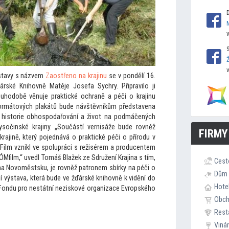
ýstavy s názvem
Zaostřeno na krajinu
se v pondělí 16.
rské Knihovně Matěje Josefa Sychry. Připravilo ji
louhodobě věnuje praktické ochraně a péči o krajinu
formá
tových plakátů bude návštěvníkům představena
 his
torie obhospodařování a život na podmáčených
sočinské krajiny. „Součástí vernisáže bude rovněž
FIRMY
rajině, který pojednává o praktické péči o přírodu v
. Film vznikl ve spolupráci s režisérem a producentem
film,“ uvedl Tomáš Blažek ze Sdružení Krajina s tím,
Cest
i na Novoměstsku, je rovněž patronem sbírky na péči o
Dům 
í výstava, která bude ve žďárské knihovně k vidění do
Hote
e Fondu pro nestátní neziskové organizace Evropského
Obc
Rest
Viná