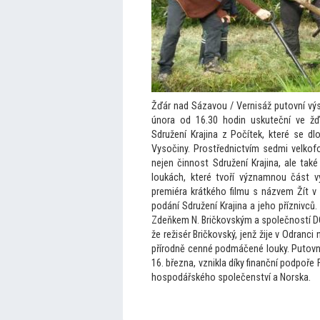
Žďár nad Sázavou / Vernisáž pu
tovní v
února od 16.30 hodin uskuteční ve žďá
Sdružení Krajina z Počítek, které se d
Vysočiny. Prostřednictvím sedmi velko
nejen činnost Sdružení Krajina, ale také
loukách, které tvoří významnou část vy
premiéra krátkého filmu s názvem Žít v k
podání Sdružení Krajina a jeho příznivců
Zdeňkem N. Bričkovským a společností DÓM
že režisér Bričkovský, jenž žije v Odranc
přírodně cenné podmáčené louky. Pu
tovn
16. března, vznikla díky finanční podpoř
hospodářského společenství a Norska.