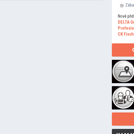
Zába
Nově přid
DELTA G
Profesio
CK Fisch