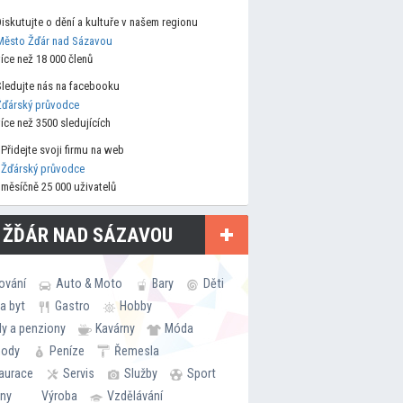
Diskutujte o dění a kultuře v našem regionu
Město Žďár nad Sázavou
více než 18 000 členů
Sledujte nás na facebooku
Žďárský průvodce
více než 3500 sledujících
Přidejte svoji firmu na web
Žďárský průvodce
měsíčně 25 000 uživatelů
 ŽĎÁR NAD SÁZAVOU
ování
Auto & Moto
Bary
Děti
a byt
Gastro
Hobby
ly a penziony
Kavárny
Móda
hody
Peníze
Řemesla
aurace
Servis
Služby
Sport
rny
Výroba
Vzdělávání