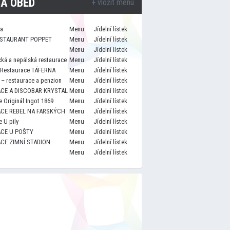
A OBĚD
+ vložit menu
za
Menu
Jídelní lístek
STAURANT POPPET
Menu
Jídelní lístek
Menu
Jídelní lístek
cká a nepálská restaurace
Menu
Jídelní lístek
 Restaurace TÁFERNA
Menu
Jídelní lístek
– restaurace a penzion
Menu
Jídelní lístek
CE A DISCOBAR KRYSTAL
Menu
Jídelní lístek
 Originál Ingot 1869
Menu
Jídelní lístek
CE REBEL NA FARSKÝCH
Menu
Jídelní lístek
 U pily
Menu
Jídelní lístek
CE U POŠTY
Menu
Jídelní lístek
CE ZIMNÍ STADION
Menu
Jídelní lístek
Menu
Jídelní lístek