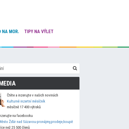
 NA MOR.
TIPY NA VÝLET
MEDIA
Čtěte a inzerujte v našich novinách
Kulturně inzertní měsíčník
měsíčně 17 400 výtisků
Inzerujte na facebooku
Město Žďár nad Sázavou-pronájmy,prodeje,koupě
více než 25 500 členů