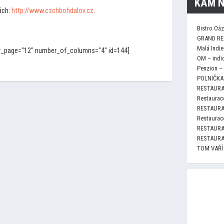
KAM N
ách:
http://www.cschbohdalov.cz
.
Bistro Oá
GRAND RE
Malá Indie
er_page="12" number_of_columns="4" id=144]
OM – indi
Penzion –
POLNIČKA 
RESTAURA
Restaurace
RESTAURA
Restaurace
RESTAURA
RESTAURA
TOM VAŘÍ