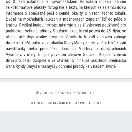
od 3. září uskuteční v novoměstském Horáckém muzeu. Zahrne
velkoformá
tové plakáty, fo
tografie a texty, na kterých se zájemci dozví
informace o současné péči o cenné lokality, o his
torii těch
to lokalit,
životě na mokřadních loukách a možnostech zapojení lidí do péče o
krajinu. K vidění budou i stroje, nástroje a další vybavení používané pro
praktickou ochranu přírody. Součástí akce, která potrvá do 25. října, se
stane také doprovodný program. V sobotu 5. září v muzeu zahraje
divadlo ToTeM loutkovou pohádku Dcery Matky Země, ve čtvrtek 17. září
návštěvníky čeká přednáška Jaromíra Maštery o obojživelnících
Vysočiny, v úterý 6. října povedou členové Sdružení Krajina tvořivou
dílnu pro děti i dospělé a ve čtvrtek 15. října se uskuteční přednáška
Ivana Ryndy Smysl a nesmysl v ochraně přírody - a v našem životě.
© 2008 - 2017 ŽĎÁRSKÝ PRŮVODCE.CZ ·
KATALOG FIREM ŽĎÁR NAD SÁZAVOU A OKOLÍ