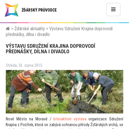
ŽĎÁRSKÝ PRŮVODCE
>
Žďárské aktuality
>
Výstavu Sdružení Krajina doprovodí
přednášky, dílna i divadlo
VÝSTAVU SDRUŽENÍ KRAJINA DOPROVODÍ
PŘEDNÁŠKY, DÍLNA I DIVADLO
Středa, 26. srpna 2015
Nové Měs
to na Moravě /
Interaktivní výstava
organizace Sdružení
Krajina z Počítek, která se zabývá ochranou přírody Žďárských vrchů, se