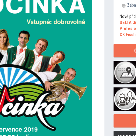
Zába
Nově přid
DELTA G
Profesio
CK Fisch