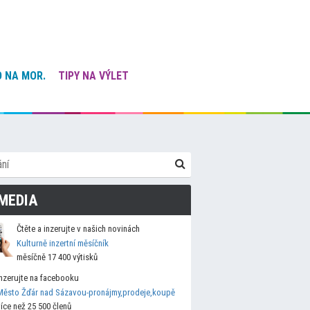
 NA MOR.
TIPY NA VÝLET
MEDIA
Čtěte a inzerujte v našich novinách
Kulturně inzertní měsíčník
měsíčně 17 400 výtisků
Inzerujte na facebooku
Město Žďár nad Sázavou-pronájmy,prodeje,koupě
více než 25 500 členů