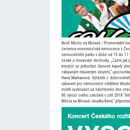
Nové Měs
to na Moravě / Promenádní ko
července novoměstská nemocnice s Česk
nemocničním parku v době od 15 do 17
české a moravské dechovky. „Zazní jak pí
kterých se jednotliví členové kapely př
zábavným mluveným slovem,“ upozornil
Hana Marhanová. Výtěžek z dobrovolné
vybavení pro nemocniční oddělení dlouh
mohli vyzkoušet už návštěvníci dne otevř
80. výročí svého založení v září 2018. Te
Města na Moravě Jásalka B
and,“ připomn