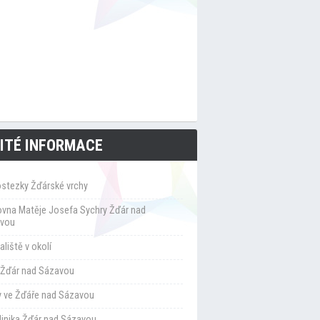
ITÉ INFORMACE
ostezky Žďárské vrchy
ovna Matěje Josefa Sychry Žďár nad
vou
liště v okolí
Žďár nad Sázavou
y ve Žďáře nad Sázavou
klinika Žďár nad Sázavou