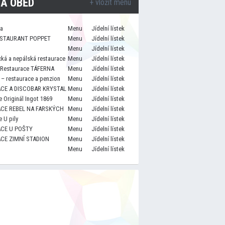
A OBĚD
+ vložit menu
za
Menu
Jídelní lístek
STAURANT POPPET
Menu
Jídelní lístek
Menu
Jídelní lístek
cká a nepálská restaurace
Menu
Jídelní lístek
 Restaurace TÁFERNA
Menu
Jídelní lístek
– restaurace a penzion
Menu
Jídelní lístek
CE A DISCOBAR KRYSTAL
Menu
Jídelní lístek
 Originál Ingot 1869
Menu
Jídelní lístek
CE REBEL NA FARSKÝCH
Menu
Jídelní lístek
 U pily
Menu
Jídelní lístek
CE U POŠTY
Menu
Jídelní lístek
CE ZIMNÍ STADION
Menu
Jídelní lístek
Menu
Jídelní lístek