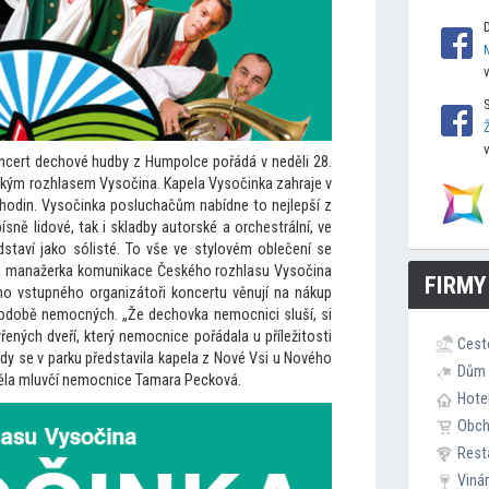
ncert dechové hudby z Humpolce pořádá v neděli 28.
ým rozhlasem Vysočina. Kapela Vysočinka zahraje v
 hodin. Vysočinka posluchačům nabídne
to nejlepší z
sně lidové, tak i skladby au
torské a orchestrální, ve
edstaví jako sólisté. To vše ve stylovém oblečení se
a manažerka komunikace Českého rozhlasu Vysočina
FIRMY
ho vstupného organizá
toři koncertu věnují na nákup
odobě nemocných. „Že dechovka nemocnici sluší, si
ených dveří, který nemocnice pořádala u příleži
tosti
Cest
hdy se v parku představila kapela z Nové Vsi u Nového
Dům 
ěla mluvčí nemocnice Tamara Pecková.
Hote
Obc
Rest
Viná