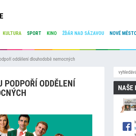
E
KULTURA
SPORT
KINO
ŽĎÁR NAD SÁZAVOU
NOVÉ MĚSTO
odpoří oddělení dlouhodobě nemocných
 PODPOŘÍ ODDĚLENÍ
NAŠE 
OCNÝCH