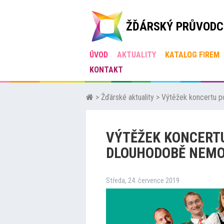
ŽĎÁRSKÝ PRŮVODC
ÚVOD
AKTUALITY
KATALOG FIREM
KONTAKT
>
Žďárské aktuality
>
Výtěžek koncertu p
VÝTĚŽEK KONCERTU
DLOUHODOBĚ NEM
Středa, 24. července 2019