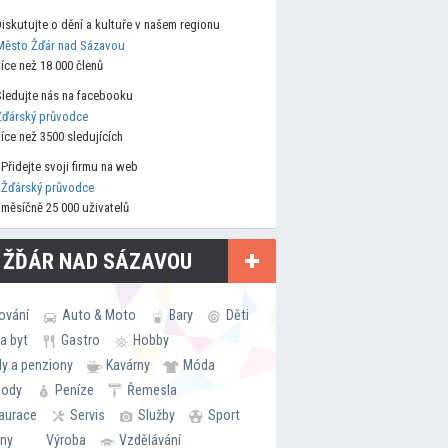
Diskutujte o dění a kultuře v našem regionu
Město Žďár nad Sázavou
více než 18 000 členů
Sledujte nás na facebooku
Žďárský průvodce
více než 3500 sledujících
Přidejte svoji firmu na web
Žďárský průvodce
měsíčně 25 000 uživatelů
 ŽĎÁR NAD SÁZAVOU
ování
Auto & Moto
Bary
Děti
a byt
Gastro
Hobby
ly a penziony
Kavárny
Móda
hody
Peníze
Řemesla
aurace
Servis
Služby
Sport
rny
Výroba
Vzdělávání