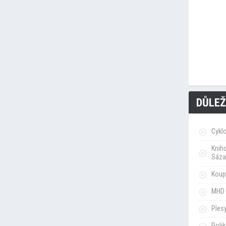
DŮLEŽ
Cykl
Knih
Sáza
Koupa
MHD 
Ples
Poli