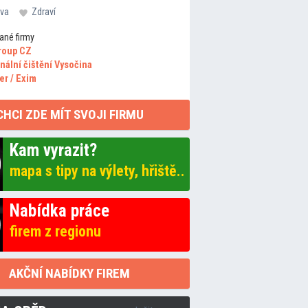
va
Zdraví
ané firmy
roup CZ
nální čištění Vysočina
er / Exim
CHCI ZDE MÍT SVOJI FIRMU
Kam vyrazit?
mapa s tipy na výlety, hřiště..
Nabídka práce
firem z regionu
AKČNÍ NABÍDKY FIREM