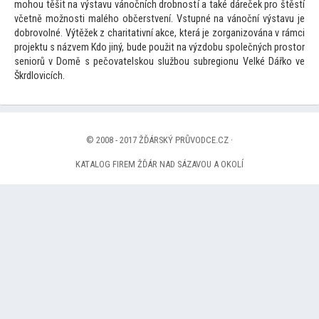
mohou těšit na výstavu vánočních drobností a také dáreček pro štěstí
včetně možnosti malého občerstvení. Vstupné na vánoční výstavu je
dobrovolné. Výtěžek z charitativní akce, která je zorganizována v rámci
projektu s názvem Kdo jiný, bude použit na výzdobu společných pros
tor
seniorů v Domě s pečovatelskou službou subregionu Velké Dářko ve
Škrdlovicích.
© 2008 - 2017 ŽĎÁRSKÝ PRŮVODCE.CZ ·
KATALOG FIREM ŽĎÁR NAD SÁZAVOU A OKOLÍ