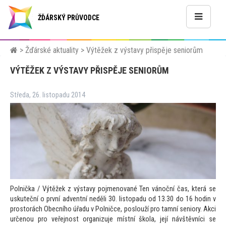
ŽĎÁRSKÝ PRŮVODCE
>
Žďárské aktuality
>
Výtěžek z výstavy přispěje seniorům
VÝTĚŽEK Z VÝSTAVY PŘISPĚJE SENIORŮM
Středa, 26. listopadu 2014
Polnička / Výtěžek z výstavy pojmenované Ten vánoční čas, která se
uskuteční o první adventní neděli 30. lis
topadu od 13.30 do 16 hodin v
pros
torách Obecního úřadu v Polničce, poslouží pro tamní seniory. Akci
určenou pro veřejnost organizuje místní škola, její návštěvníci se