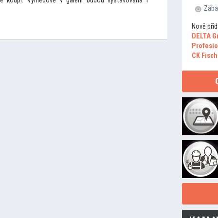
e koupi. Výhledově v galerii budou vystavována i
Zába
Nově přid
DELTA G
Profesio
CK Fisch