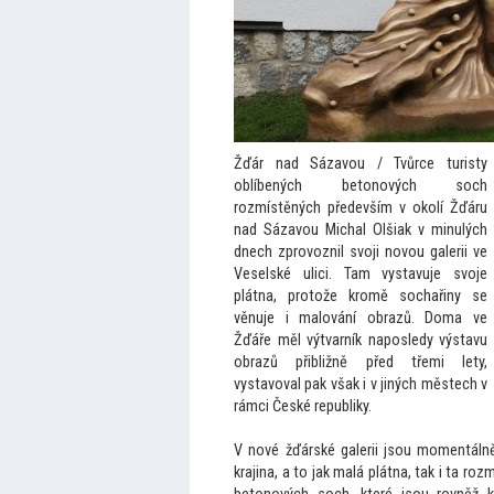
Žďár nad Sázavou / Tvůrce turisty
oblíbených be
tonových soch
rozmístěných především v okolí Žďáru
nad Sázavou Michal Olšiak v minulých
dnech zprovoznil svoji novou galerii ve
Veselské ulici. Tam vystavuje svoje
plátna, pro
tože kromě sochařiny se
věnuje i malování obrazů. Doma ve
Žďáře měl výtvarník naposledy výstavu
obrazů přibližně před třemi lety,
vystavoval pak však i v jiných městech v
rámci České republiky.
V nové žďárské galerii jsou momentálně
krajina, a
to jak malá plátna, tak i ta ro