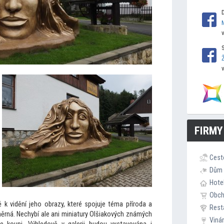
FIRMY
Cest
Dům 
Hote
Obc
 k vidění jeho obrazy, které spojuje téma příroda a
Rest
změrná. Nechybí ale ani miniatury Olšiakových známých
Viná