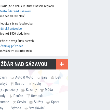
Diskutujte o dění a kultuře v našem regionu
Město Žďár nad Sázavou
více než 18 000 členů
Sledujte nás na facebooku
Žďárský průvodce
více než 3500 sledujících
Přidejte svoji firmu na web
Žďárský průvodce
měsíčně 25 000 uživatelů
 ŽĎÁR NAD SÁZAVOU
ování
Auto & Moto
Bary
Děti
a byt
Gastro
Hobby
ly a penziony
Kavárny
Móda
hody
Peníze
Řemesla
aurace
Servis
Služby
Sport
rny
Výroba
Vzdělávání