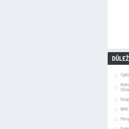
DŮLEŽ
Cykl
Knih
Sáza
Koupa
MHD 
Ples
Poli