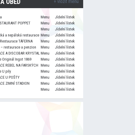
A OBĚD
+ vložit menu
za
Menu
Jídelní lístek
STAURANT POPPET
Menu
Jídelní lístek
Menu
Jídelní lístek
cká a nepálská restaurace
Menu
Jídelní lístek
 Restaurace TÁFERNA
Menu
Jídelní lístek
– restaurace a penzion
Menu
Jídelní lístek
CE A DISCOBAR KRYSTAL
Menu
Jídelní lístek
 Originál Ingot 1869
Menu
Jídelní lístek
CE REBEL NA FARSKÝCH
Menu
Jídelní lístek
 U pily
Menu
Jídelní lístek
CE U POŠTY
Menu
Jídelní lístek
CE ZIMNÍ STADION
Menu
Jídelní lístek
Menu
Jídelní lístek