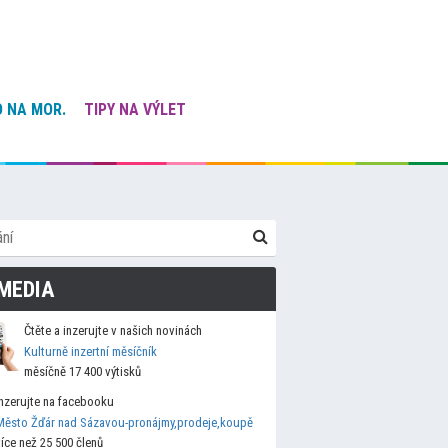
 NA MOR.
TIPY NA VÝLET
MEDIA
Čtěte a inzerujte v našich novinách
Kulturně inzertní měsíčník
měsíčně 17 400 výtisků
Inzerujte na facebooku
Město Žďár nad Sázavou-pronájmy,prodeje,koupě
více než 25 500 členů