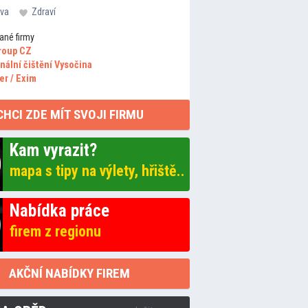
va
Zdraví
ané firmy
roup CZ
nální čištění Vysočina
er / Exim
CHCI ZDE MÍT SVOJI FIRMU
Kam vyrazit?
mapa s tipy na výlety, hřiště..
Nabídka práce
firem z regionu
AKČNÍ NABÍDKY FIREM