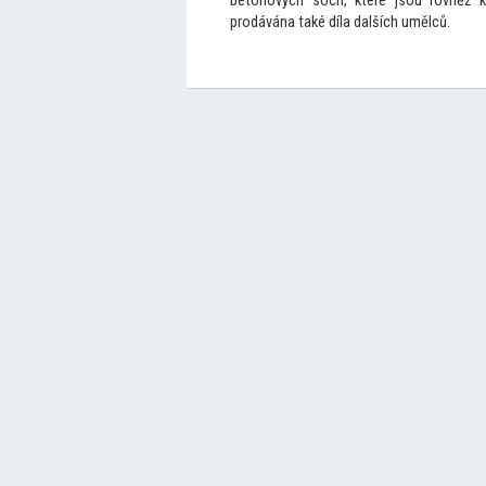
be
tonových soch, které jsou rovněž k
prodávána také díla dalších umělců.