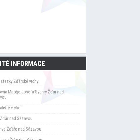
ITÉ INFORMACE
ostezky Žďárské vrchy
ovna Matěje Josefa Sychry Žďár nad
vou
liště v okolí
Žďár nad Sázavou
y ve Žďáře nad Sázavou
klinika Žďár nad Sázavou