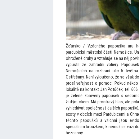
Žďársko / Vzácného papouška aru ho
pardubické městské části Nemošice. Uni
ohrožené druhy a vztahuje se na něj povi
vypustil ze zahradní voliéry. Papouš
Nemošicích na rozhraní ulic 5. květ
Ostřešany. Není vyloučeno, že se však do
prosí veřejnost o pomoc. Pokud někdo p
lokalitě na kontakt Jan Potůček, tel. 60
je zeleně zbarvený papoušek s šedom
žlutým okem. Má pronikavý hlas, ale po
vyhledávat společnost dalších papoušků, 
exoty v obcích mezi Pardubicemi a Chrudi
těch
to papoušků a všichni jsou evido
speciálním kroužkem, k němuž se váží dok
bezcenný.