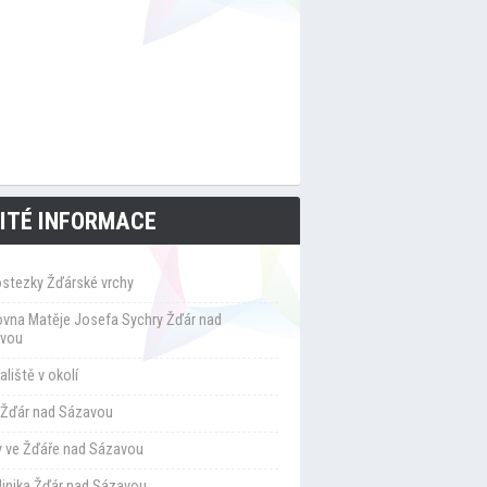
ITÉ INFORMACE
ostezky Žďárské vrchy
ovna Matěje Josefa Sychry Žďár nad
vou
liště v okolí
Žďár nad Sázavou
y ve Žďáře nad Sázavou
klinika Žďár nad Sázavou