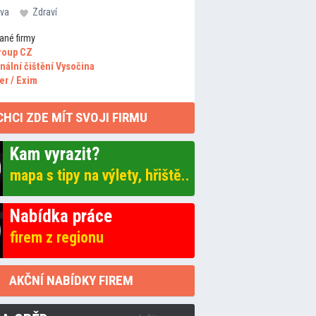
va
Zdraví
ané firmy
roup CZ
nální čištění Vysočina
er / Exim
CHCI ZDE MÍT SVOJI FIRMU
Kam vyrazit?
mapa s tipy na výlety, hřiště..
Nabídka práce
firem z regionu
AKČNÍ NABÍDKY FIREM