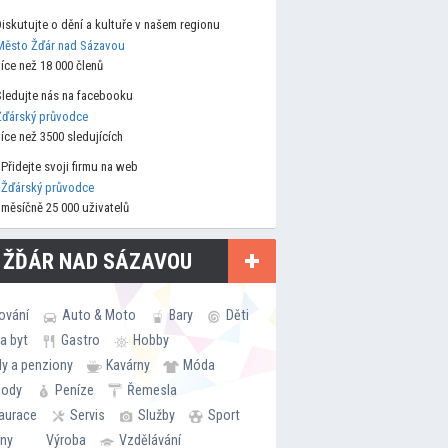
Diskutujte o dění a kultuře v našem regionu
Město Žďár nad Sázavou
více než 18 000 členů
Sledujte nás na facebooku
Žďárský průvodce
více než 3500 sledujících
Přidejte svoji firmu na web
Žďárský průvodce
měsíčně 25 000 uživatelů
 ŽĎÁR NAD SÁZAVOU
ování
Auto & Moto
Bary
Děti
a byt
Gastro
Hobby
ly a penziony
Kavárny
Móda
hody
Peníze
Řemesla
aurace
Servis
Služby
Sport
rny
Výroba
Vzdělávání