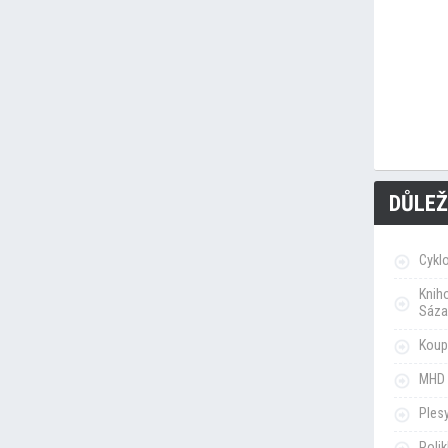
DŮLEŽ
Cykl
Knih
Sáza
Koupa
MHD 
Ples
Poli