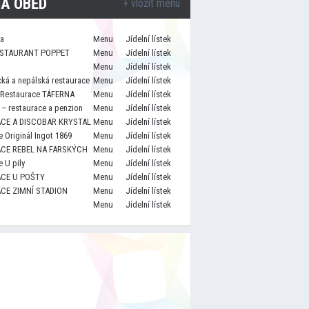
A OBĚD
+ vložit menu
za
Menu
Jídelní lístek
STAURANT POPPET
Menu
Jídelní lístek
Menu
Jídelní lístek
cká a nepálská restaurace
Menu
Jídelní lístek
 Restaurace TÁFERNA
Menu
Jídelní lístek
– restaurace a penzion
Menu
Jídelní lístek
CE A DISCOBAR KRYSTAL
Menu
Jídelní lístek
 Originál Ingot 1869
Menu
Jídelní lístek
CE REBEL NA FARSKÝCH
Menu
Jídelní lístek
 U pily
Menu
Jídelní lístek
CE U POŠTY
Menu
Jídelní lístek
CE ZIMNÍ STADION
Menu
Jídelní lístek
Menu
Jídelní lístek