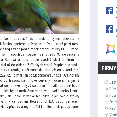
rského postrádá od minulého týdne chovatel z
kátního opeřence původem z Peru, který patří mezi
nná registrace podle mezinárodní úmluvy CITES, kdosi
ek byl naposledy spatřen ve středu 3. července v
na a Sadová a poté podle svědků ulétl směrem na
stal až do oblasti Žďárských vrchů. Majitel papouška
FIRMY
táka spatří, stačí nahlásit jeho výskyt v konkrétní
6 222 928, e-mail jan.potucek@ararauna.cz. Ara horský
odrou hlavou, karmínově červeným ocasem a jasně
Cest
kud se neozve, splývá se zelení. Pravděpodobně bude
Dům 
takže by se mohl časem objevit u voliér nebo klecí s
Hote
mí, ale i dále. V České republice je jen okolo s
tovky
vaní v centrálním Registru CITES. Jsou označeni
Obc
lady původu a registrační list. Bez nich je papoušek
Rest
Viná