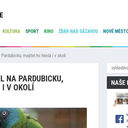
E
KULTURA
SPORT
KINO
ŽĎÁR NAD SÁZAVOU
NOVÉ MĚSTO
 Pardubicku, majitel ho hledá i v okolí
L NA PARDUBICKU,
NAŠE 
I V OKOLÍ