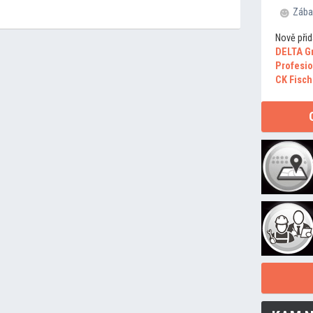
Zába
Nově přid
DELTA G
Profesio
CK Fisch