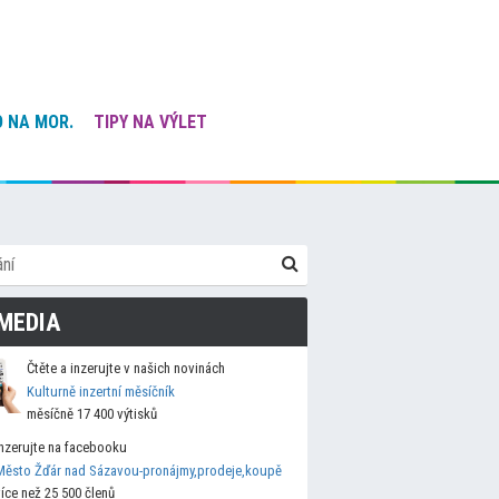
 NA MOR.
TIPY NA VÝLET
MEDIA
Čtěte a inzerujte v našich novinách
Kulturně inzertní měsíčník
měsíčně 17 400 výtisků
Inzerujte na facebooku
Město Žďár nad Sázavou-pronájmy,prodeje,koupě
více než 25 500 členů