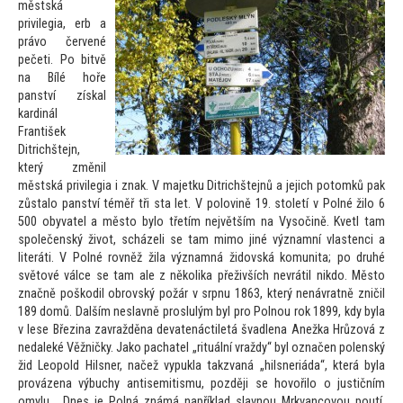
městská
privilegia, erb a
právo červené
pečeti. Po bitvě
na Bílé hoře
panství získal
kardinál
František
Ditrichštejn,
který změnil
městská privilegia i znak. V majetku Ditrichštejnů a jejich po
tomků pak
zůstalo panství téměř tři sta let. V polovině 19. s
toletí v Polné žilo 6
500 obyvatel a měs
to bylo třetím největším na Vysočině. Kvetl tam
společenský život, scházeli se tam mimo jiné významní vlastenci a
literáti. V Polné rovněž žila významná židovská komunita; po druhé
svě
tové válce se tam ale z několika přeživších nevrátil nikdo. Měs
to
značně poškodil obrovský požár v srpnu 1863, který nenávratně zničil
189 domů. Dalším neslavně proslulým byl pro Polnou rok 1899, kdy byla
v lese Březina zavražděna devatenáctiletá švadlena Anežka Hrůzová z
nedaleké Věžničky. Jako pachatel „rituální vraždy“ byl označen polenský
žid Leopold Hilsner, načež vypukla takzvaná „hilsneriáda“, která byla
provázena výbuchy antisemitismu, později se hovořilo o justičním
omylu… Dnes je Polná známá například slavnou Mrkvancovou poutí,