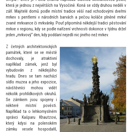
která je jednou z největších na Vysočině. Koná se vždy druhou neděli v
září. Majitelé domů podle místní tradice věší nad vchodovými dveřmi
mrkev s pentlemi v národních barvách a pečou koláče plněné mrkví
zvané mrkvance či mrkvánky. Pouť připomíná někdejší tradici pěs
tování
mrkve v regionu, kdy se podle nařízení vrchnosti dokonce v týdnu držel
jeden „mrkvový“ den, kdy poddaní nejedli nic jiného než mrkev.
Z četných architek
tonických
památek, které se ve městě
dochovaly, je atraktivní
například zámek, jenž byl
vybudován z někdejšího
hradu. Dnes se tam nachází
sídlo muzea a jeho expozice,
návštěvníci mohou vidět
několik prohlídkových okruhů.
Se zámkem jsou spojeny i
některé místní pověsti.
Například ta o lehkomyslném
správci Kašparu Khautzovi,
který kdysi na polenském
zámku vesele hospodařil,