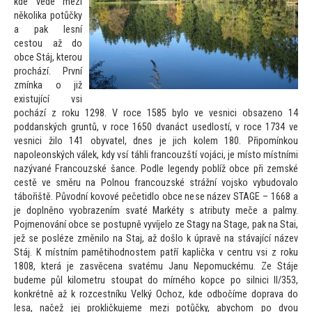
kde vede mezi
několika potůčky
a pak lesní
ces
tou až do
obce Stáj, kterou
prochází. První
zmínka o již
existující vsi
pochází z roku 1298. V roce 1585 bylo ve vesnici obsazeno 14
poddanských gruntů, v roce 1650 dvanáct usedlostí, v roce 1734 ve
vesnici žilo 141 obyvatel, dnes je jich kolem 180. Připomínkou
napoleonských válek, kdy vsí táhli francouzští vojáci, je mís
to místními
nazývané Francouzské šance. Podle legendy poblíž obce při zemské
cestě ve směru na Polnou francouzské strážní vojsko vybudovalo
tábořiště. Původní kovové pečetidlo obce nese název STAGE – 1668 a
je doplněno vyobrazením svaté Markéty s atributy meče a palmy.
Pojmenování obce se postupně vyvíjelo ze Stagy na Stage, pak na Stai,
jež se posléze změnilo na Staj, až došlo k úpravě na stávající název
Stáj. K místním pamětihodnostem patří kaplička v centru vsi z roku
1808, která je zasvěcena svatému Janu Nepomuckému. Ze Stáje
budeme půl kilometru s
toupat do mírného kopce po silnici II/353,
konkrétně až k rozcestníku Velký Ochoz, kde odbočíme doprava do
lesa, načež jej prokličkujeme mezi potůčky, abychom po dvou