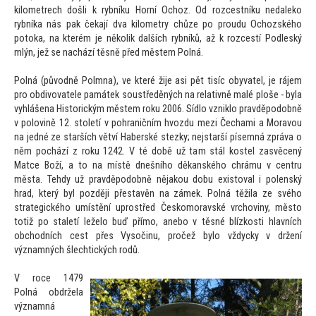
kilometrech došli k rybníku Horní Ochoz. Od rozcestníku nedaleko
rybníka nás pak čekají dva kilometry chůze po proudu Ochozského
po
toka, na kterém je několik dalších rybníků, až k rozcestí Podleský
mlýn, jež se nachází těsně před městem Polná.
Polná (původně Polmna), ve které žije asi pět tisíc obyvatel, je rájem
pro obdivovatele památek soustředěných na relativně malé ploše - byla
vyhlášena His
torickým městem roku 2006. Sídlo vzniklo pravděpodobně
v polovině 12. s
toletí v pohraničním hvozdu mezi Čechami a Moravou
na jedné ze starších větví Haberské stezky; nejstarší písemná zpráva o
něm pochází z roku 1242. V té době už tam stál kostel zasvěcený
Matce Boží, a
to na místě dnešního děkanského chrámu v centru
města. Tehdy už pravděpodobně nějakou dobu exis
toval i polenský
hrad, který byl později přestavěn na zámek. Polná těžila ze svého
strategického umístění uprostřed Českomoravské vrchoviny, měs
to
totiž po staletí leželo buď přímo, anebo v těsné blízkosti hlavních
obchodních cest přes Vysočinu, pročež bylo vždycky v držení
významných šlechtických rodů.
V roce 1479
Polná obdržela
významná