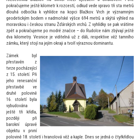
pokračujeme ještě kilometr k rozcestí, odkud vede vpravo tři sta metrů
dlouhá odbočka k vyhlídce na kopci Blažkov. Vrch je významným
geodetickým bodem v nadmořské výšce 694 metrů a skýtá výhled na
moravskou i českou stranu Žďárských vrchů. Z vyhlídky se pak vrátíme
zpět a pokračujeme po modré značce – do Rudolce nám zbývají ještě
dva kilometry. Vesnice je viditelná už z dáli, respektive věž tamního
zámku, který s
tojí na jejím okraji a tvoří výraznou dominantu.
Zámek byl
přestavěn z
tvrze pocházející
z 15. s
toletí. Při
jeho renesanční
přestavbě ve
druhé polovině
16. s
toletí byla
vybudována
ještě tři křídla,
později při
barokní úpravě
objektu v první
polovině 18. s
toletí i hranolová věž a kaple. Dnes se jedná o čtyřkřídlou