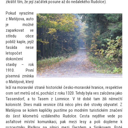
zkrátit tím, že její začátek posune až do nedalekého Rudolce).
Pokud vyrazíme
z Matějova, au
to
je možné
zaparkovat ve
středu obce
poblíž kaple, jejíž
fasáda nese
le
topočet
dokončení
stavby – rok
1910. První
písemná zmínka
o Matějově, který
leží na moravské straně his
torické česko-moravské hranice, respektive
osm set metrů od ní, pochází z roku 1320. Tehdy byla ves založena jako
Tassendorf, a
to Tasem z Lomnice. V té době tam žili němečtí
kolonisté. Dnes malá vesnice čítá něco přes dvě s
tovky obyvatel. Z
Matějova se kolem kapličky pustíme po modrém turistickém značení
do šest kilometrů vzdáleného Rudolce. Cesta nejdříve vede po
asfal
tové místní komunikaci, pak mezi lesy a poli dojdeme k
rozcestníku Blažkov na silnici mezi Újezdem a Sirákovem. Poté