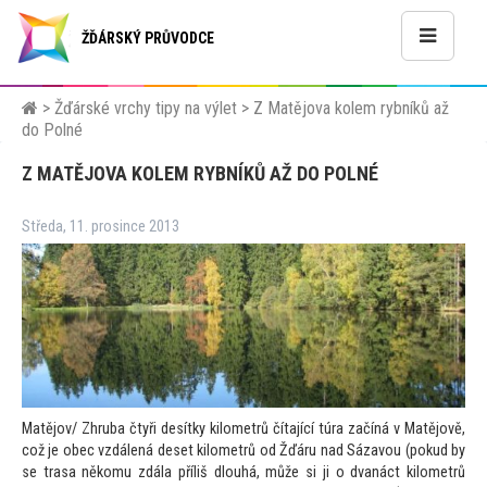
ŽĎÁRSKÝ PRŮVODCE
>
Žďárské vrchy tipy na výlet
>
Z Matějova kolem rybníků až
do Polné
Z MATĚJOVA KOLEM RYBNÍKŮ AŽ DO POLNÉ
Středa, 11. prosince 2013
Matějov/ Zhruba čtyři desítky kilometrů čítající túra začíná v Matějově,
což je obec vzdálená deset kilometrů od Žďáru nad Sázavou (pokud by
se trasa někomu zdála příliš dlouhá, může si ji o dvanáct kilometrů