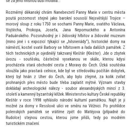
se za jeho hříšnou duši modlila…
Rozměrný děkanský chrám Nanebevzetí Panny Marie v centru města
poutá pozornost stejně jako barokní sousoší Nejsvětější Trojice –
morový sloup z roku 1750 se sochami Panny Marie, svatého Václava,
Vojtěcha, Prokopa, Josefa, Jana Nepomuckého a An
tonína
Paduánského. Pozoruhodný je i židovský hřbi
tov a židovské muzeum
(mino jiné i s expozicí týkající se „hilsneriády“), his
torické domy na
náměstí, kostel svaté Barbory se hřbi
tovem a řada dalších památek. Z
těch technických je ojedinělý takzvaný Kleštěr (Klešter). Jde o zbytek
úvozu - soutěsku, částečně vysekanou ve skále, kterou kdysi
procházela stará obchodní cesta z Moravy do Čech. Úzká soutěska
sloužila jako prastará celnice, kde byl ve středověku počítán dobytek,
který byl hnán z Uher do Čech, aby bylo zřejmé, za kolik zvířat
prohnaných přes měs
to bude třeba zaplatit mýtné. Význam stavby
dokládají archeologické nálezy - soubor alex
andrijských mincí z 3.
s
toletí a kamenný byzantský křížek. Ministerstvo kultury České republiky
Kleštěr v roce 1998 vyhlásilo národní kulturní památkou. Najít je ji
možné za domy v Resslově ulici ve směru na Věžnici. Po prohlídce
polenských památek se vrátíme zpět do Matějova (případně do
Rudolce) stejnou ces
tou, kterou jsme přišli, tedy po modrém
turistickém značení.