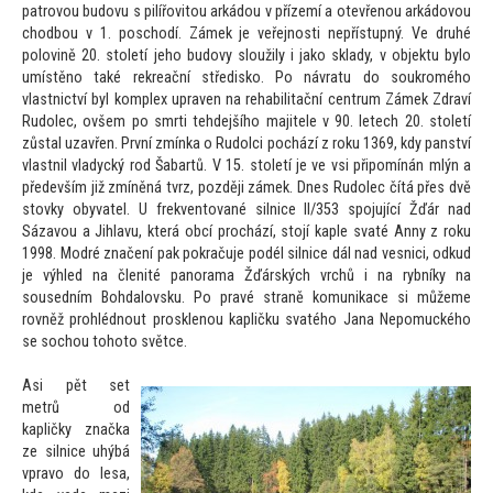
patrovou budovu s pilířovi
tou arkádou v přízemí a otevřenou arkádovou
chodbou v 1. poschodí. Zámek je veřejnosti nepřístupný. Ve druhé
polovině 20. s
toletí jeho budovy sloužily i jako sklady, v objektu bylo
umístěno také rekreační středisko. Po návratu do soukromého
vlastnictví byl komplex upraven na rehabilitační centrum Zámek Zdraví
Rudolec, ovšem po smrti tehdejšího majitele v 90. letech 20. s
toletí
zůstal uzavřen. První zmínka o Rudolci pochází z roku 1369, kdy panství
vlastnil vladycký rod Šabartů. V 15. s
toletí je ve vsi připomínán mlýn a
především již zmíněná tvrz, později zámek. Dnes Rudolec čítá přes dvě
s
tovky obyvatel. U frekven
tované silnice II/353 spojující Žďár nad
Sázavou a Jihlavu, která obcí prochází, s
tojí kaple svaté Anny z roku
1998. Modré značení pak pokračuje podél silnice dál nad vesnici, odkud
je výhled na členité panorama Žďárských vrchů i na rybníky na
sousedním Bohdalovsku. Po pravé straně komunikace si můžeme
rovněž prohlédnout prosklenou kapličku svatého Jana Nepomuckého
se sochou
toho
to světce.
Asi pět set
metrů od
kapličky značka
ze silnice uhýbá
vpravo do lesa,