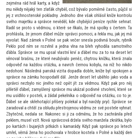
zejména rád hrál karty, a když
mu někdy nějaký ten zlaťák chyběl, což bývalo poměrně čas
to, půjčil si
jej z vrchnostenské pokladny. Jednoho dne však ohlásil kníže kontrolu
svého majetku a správce nevěděl, kde chybějící peníze rychle sehnat.
Radil se pro
to s vědmou, o které se říkalo, že má spolky s čertem. Ta
prohlásila, že jenom ďábel může správci pomoci, a řekla mu, jak jej má
vyvolat. Nad zámek v Polné se pak večer snesla podivná bouře, rybník
Peklo pod ním se rozvlnil a jedna vlna na břeh vyhodila samotného
ďábla. Správce se mu upsal vlastní krví a ďábel mu za
to na deset let
věnoval brašnu, ze které neubývalo peněz, chytrou knížku, která znala
odpověď na každou otázku, a navrch černou kobylu, na níž ho nikdo
nedohoní. Následná panská vizita dopadla dobře, kníže byl spokojen a
správce na zámku hospodařil dál. Jenže deset let uběhlo jako voda a
správci nezbylo nic jiného než opět jít za vědmou. Když pak pro něj
přiletěl ďábel, zamyšlený správce mu ukázal podivné stvoření, které se
mu usídlilo v posteli, a žádal pekelníka o odpověď na otázku, co
to je.
Ďábel se ale skřehotající příšery polekal a byl navždy pryč. Správce se
zaradoval a chtěl za obludu přestrojenou vědmu ze své postele vyhnat.
Zbytečně, nedala se. Nakonec si ji za odměnu, že ho zachránila před
peklem, musel vzít. Nová správcová držela svého manžela zkrátka, bylo
po kartách i bujarých pitkách s kamarády. Když pak správce po letech
umřel, věrná žena ho pochovala v hrobce kostela v Polné a každý den