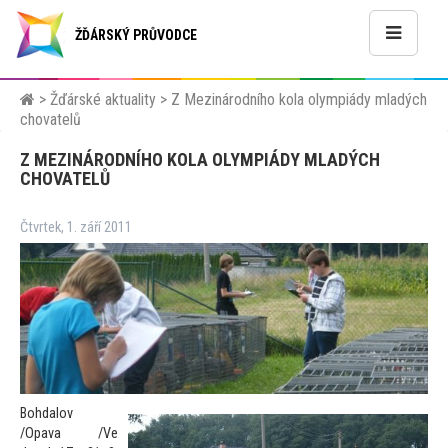
ŽĎÁRSKÝ PRŮVODCE
>
Žďárské aktuality
>
Z Mezinárodního kola olympiády mladých
chovatelů
Z MEZINÁRODNÍHO KOLA OLYMPIÁDY MLADÝCH
CHOVATELŮ
Čtvrtek, 1. září 2011
Bohdalov
/Opava /Ve