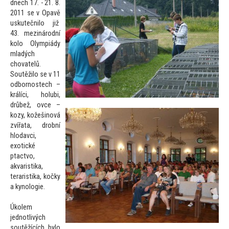
dnech 17. - 21. 8.
2011 se v Opavě
uskutečnilo již
43. mezinárodní
kolo Olympiády
mladých
chovatelů.
Soutěžilo se v 11
odbornostech –
králíci, holubi,
drůbež, ovce –
kozy, kožešinová
zvířata, drobní
hlodavci,
exotické
ptactvo,
akvaristika,
teraristika, kočky
a kynologie.
Úkolem
jednotlivých
soutěžících bylo