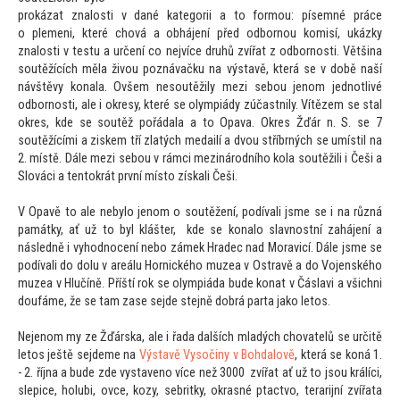
prokázat znalosti v dané kategorii a
to formou: písemné práce
o plemeni, které chová a obhájení před odbornou komisí, ukázky
znalosti v testu a určení co nejvíce druhů zvířat z odbornosti. Většina
soutěžících měla živou poznávačku na výstavě, která se v době naší
návštěvy konala. Ovšem nesoutěžily mezi sebou jenom jednotlivé
odbornosti, ale i okresy, které se olympiády zúčastnily. Vítězem se stal
okres, kde se soutěž pořádala a
to Opava. Okres Žďár n. S. se 7
soutěžícími a ziskem tří zlatých medailí a dvou stříbrných se umístil na
2. místě. Dále mezi sebou v rámci mezinárodního kola soutěžili i Češi a
Slováci a ten
tokrát první mís
to získali Češi.
V Opavě
to ale nebylo jenom o soutěžení, podívali jsme se i na různá
památky, ať už
to byl klášter, kde se konalo slavnostní zahájení a
následně i vyhodnocení nebo zámek Hradec nad Moravicí. Dále jsme se
podívali do dolu v areálu Hornického muzea v Ostravě a do Vojenského
muzea v Hlučíně. Příští rok se olympiáda bude konat v Čáslavi a všichni
doufáme, že se tam zase sejde stejně dobrá parta jako le
tos.
Nejenom my ze Žďárska, ale i řada dalších mladých chovatelů se určitě
le
tos ještě sejdeme na
Výstavě Vysočiny v Bohdalově
, která se koná 1.
- 2. října a bude zde vystaveno více než 3000 zvířat ať už
to jsou králíci,
slepice, holubi, ovce, kozy, sebritky, okrasné ptactvo, terarijní zvířata