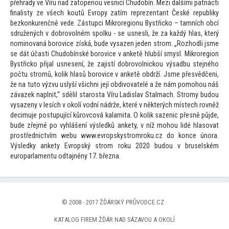
přehrady ve Víru nad za
topenou vesnicí Chudobín. Mezi dalšími patnácti
finalisty ze všech koutů Evropy zatím reprezentant České republiky
bezkonkurenčně vede. Zástupci Mikroregionu Bystřicko – tamních obcí
sdružených v dobrovolném spolku - se usnesli, že za každý hlas, který
nominovaná borovice získá, bude vysazen jeden strom. „Rozhodli jsme
se dát účasti Chudobínské borovice v anketě hlubší smysl. Mikroregion
Bystřicko přijal usnesení, že zajistí dobrovolnickou výsadbu stejného
počtu stromů, kolik hlasů borovice v anketě obdrží. Jsme přesvědčeni,
že na tu
to výzvu uslyší všichni její obdivovatelé a že nám pomohou náš
závazek naplnit,“ sdělil starosta Víru Ladislav Stalmach. Stromy budou
vysazeny v lesích v okolí vodní nádrže, které v některých místech rovněž
decimuje postupující kůrovcová kalamita. O kolik sazenic přesně půjde,
bude zřejmé po vyhlášení výsledků ankety, v níž mohou lidé hlasovat
prostřednictvím webu www.evropskystromroku.cz do konce února.
Výsledky ankety Evropský strom roku 2020 budou v bruselském
europarlamentu odtajněny 17. března.
© 2008 - 2017 ŽĎÁRSKÝ PRŮVODCE.CZ ·
KATALOG FIREM ŽĎÁR NAD SÁZAVOU A OKOLÍ