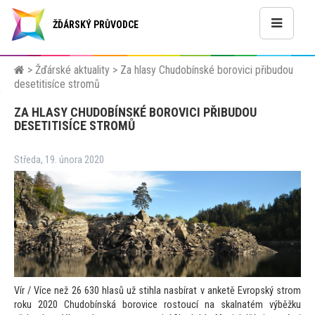
ŽĎÁRSKÝ PRŮVODCE
>
Žďárské aktuality
>
Za hlasy Chudobínské borovici přibudou
desetitisíce stromů
ZA HLASY CHUDOBÍNSKÉ BOROVICI PŘIBUDOU
DESETITISÍCE STROMŮ
Středa, 19. února 2020
Vír / Více než 26 630 hlasů už stihla nasbírat v anketě Evropský strom
roku 2020 Chudobínská borovice ros
toucí na skalnatém výběžku