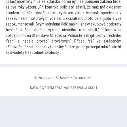
pětačtyřicetiletý muž ze Žďárska. Tomu nyní za porušení zákona hrozí
až dva roky vězení. „Při kontrole policisté zjistili, že muž má okresním
soudem od září loňského roku vysloven zákaz činnosti spočívající v
zákazu řízení mo
torových vozidel. Zakázali mu pro
to další jízdu a vše
zadokumen
tovali. Svým jednáním řidič naplnil znaky skutkové podstaty
trestného činu maření výkonu úředního rozhodnutí,“ informovala
policejní mluvčí Stanislava Miláčková. Policisté zahájili úkony trestního
řízení a nadále provádí prověřování. Případ řeší ve zkráceném
přípravném řízení. Za takový trestný čin lze podle policejní mluvčí uložit
až dvouletý trest odnětí svobody.
© 2008 - 2017 ŽĎÁRSKÝ PRŮVODCE.CZ ·
KATALOG FIREM ŽĎÁR NAD SÁZAVOU A OKOLÍ