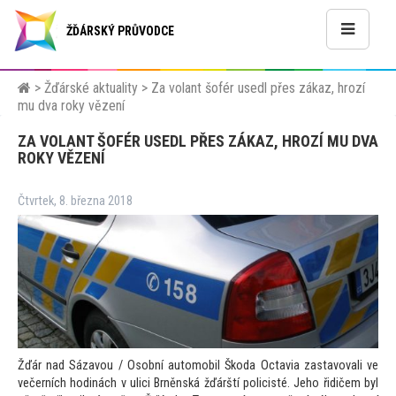
ŽĎÁRSKÝ PRŮVODCE
>
Žďárské aktuality
>
Za volant šofér usedl přes zákaz, hrozí
mu dva roky vězení
ZA VOLANT ŠOFÉR USEDL PŘES ZÁKAZ, HROZÍ MU DVA
ROKY VĚZENÍ
Čtvrtek, 8. března 2018
Žďár nad Sázavou / Osobní au
tomobil Škoda Octavia zastavovali ve
večerních hodinách v ulici Brněnská žďárští policisté. Jeho řidičem byl