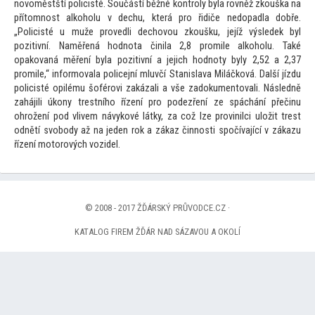
novoměstští policisté. Součástí běžné kontroly byla rovněž zkouška na
pří
tomnost alkoholu v dechu, která pro řidiče nedopadla dobře.
„Policisté u muže provedli dechovou zkoušku, jejíž výsledek byl
pozitivní. Naměřená hodnota činila 2,8 promile alkoholu. Také
opakovaná měření byla pozitivní a jejich hodnoty byly 2,52 a 2,37
promile,“ informovala policejní mluvčí Stanislava Miláčková. Další jízdu
policisté opilému šoférovi zakázali a vše zadokumen
tovali. Následně
zahájili úkony trestního řízení pro podezření ze spáchání přečinu
ohrožení pod vlivem návykové látky, za což lze provinilci uložit trest
odnětí svobody až na jeden rok a zákaz činnosti spočívající v zákazu
řízení mo
torových vozidel.
© 2008 - 2017 ŽĎÁRSKÝ PRŮVODCE.CZ ·
KATALOG FIREM ŽĎÁR NAD SÁZAVOU A OKOLÍ