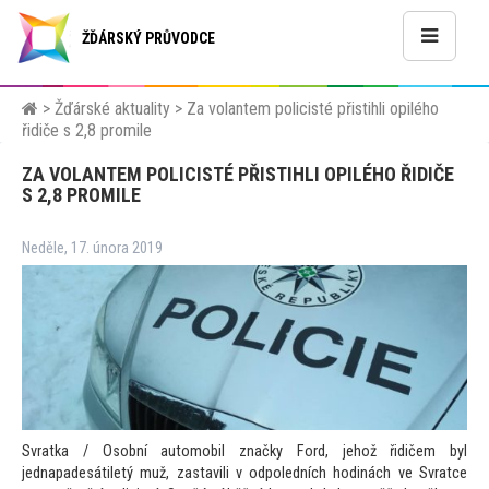
ŽĎÁRSKÝ PRŮVODCE
>
Žďárské aktuality
>
Za volantem policisté přistihli opilého
řidiče s 2,8 promile
ZA VOLANTEM POLICISTÉ PŘISTIHLI OPILÉHO ŘIDIČE
S 2,8 PROMILE
Neděle, 17. února 2019
Svratka / Osobní au
tomobil značky Ford, jehož řidičem byl
jednapadesátiletý muž, zastavili v odpoledních hodinách ve Svratce