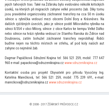
jejich tahových tras. Také na Žďársku bylo evidováno několik kritických
úseků, na kterých při migracích zahyne velké procen
to žab. Díky
tomu
jsou pravidelně organizovány záchranné transfery na cca 50 m úseku
silnice u rybníčka vedoucí mezi obcemi Dolní Bory a Krásněves. Na
dalších zjištěných úsecích, jako je silnice podél Milovského rybníka na
silnici II/354 v obci Milovy, silnice z obce Karlov ke kempu Velké Dářko
nebo silnice na hrázi rybníka vedoucí ze Starého Ranska do Ždírce nad
Doubravou, zatím bohužel záchranné transfery neprobíhají. Řidiči
buďme nejen na těch
to místech ve střehu, ať pod koly našich aut
zahyne co nejméně žab.
Dagmar Papáčková Sdružení Krajina tel: 566 521 259, mobil: 777 647
960 e-mail: papackova@sdruzenikrajina.cz
www.sdruzenikrajina.cz
Kontaktní osoba pro projekt Obyvatelé pro přírodu Vysočiny Ing.
Kateřina Marečková, tel: 566 521 259, mobil: 775 239 691, e-mail:
mareckova@sdruzenikrajina.cz
www.sdruzenikrajina.cz
© 2008 - 2017 ŽĎÁRSKÝ PRŮVODCE.CZ ·