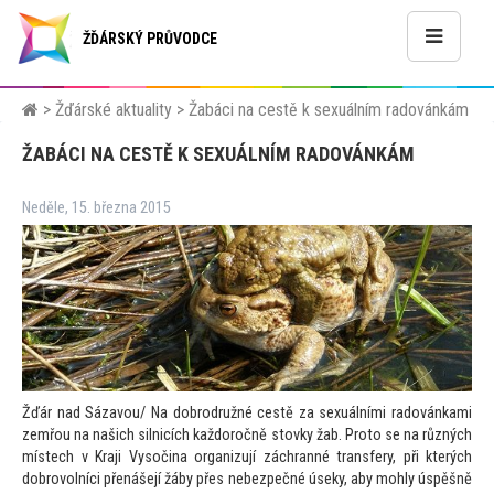
ŽĎÁRSKÝ PRŮVODCE
>
Žďárské aktuality
>
Žabáci na cestě k sexuálním radovánkám
ŽABÁCI NA CESTĚ K SEXUÁLNÍM RADOVÁNKÁM
Neděle, 15. března 2015
Žďár nad Sázavou/ Na dobrodružné cestě za sexuálními radovánkami
zemřou na našich silnicích každoročně s
tovky žab. Pro
to se na různých
místech v Kraji Vysočina organizují záchranné transfery, při kterých
dobrovolníci přenášejí žáby přes nebezpečné úseky, aby mohly úspěšně