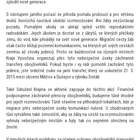
zplodit nové generace.
S nástupem jarního počasí se příroda pomalu probouzí a pro většinu
druhů živočichů nastává období rozmnožování. Ani žáby nezůstávají
pozadu. Pomalými skoky se ubírají vpřed vstříc reprodukčním
radovánkám. Jejich úkolem je dostat se z úkrytů, ve kterých přečkaly
zimu, do vod, kde přivádějí na svět nové generace. Migrační cesty žab
však čas
to křižují pozemní komunikacemi, na kterých při svých cestách
zemřou až s
tovky jedinců. Pro
to se každoročně na různých místech
Kraje Vysočina organizují přes ty
to nebezpečné úseky záchranné
transfery obojživelníků. Pokud byste i vy rádi pomohli zachránit ty
to
jedince, jste srdečně zváni na jarní transfer, který se uskuteční 21. 3.
2015 mezi obcemi Milíčov a Dušejov u rybníku Sviták.
Také Sdružení Krajina se aktivně zapojuje do těch
to akcí. Finančně
podporujeme záchranné přenosy obojživelníků, budujeme tůně vhodné
pro jejich rozmnožování. Tůně stavíme na příhodných lokalitách, kde je
migrace přes nebezpečné úseky komunikací nulová. U zbudovaných
tůní vytváříme také zimoviště, aby se žáby na cestě za rozmnožováním
vyhnuly nebezpečným místům a byly tak co nejméně ohroženy na
životě.
V minulých letech probíhalo za účelem ochrany obojživelníků mapování