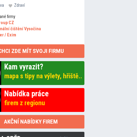
va
Zdraví
ané firmy
roup CZ
nální čištění Vysočina
er / Exim
CHCI ZDE MÍT SVOJI FIRMU
Kam vyrazit?
mapa s tipy na výlety, hřiště..
Nabídka práce
firem z regionu
AKČNÍ NABÍDKY FIREM