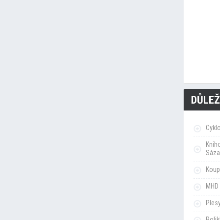
DŮLEŽ
Cykl
Knih
Sáza
Koupa
MHD 
Ples
Poli