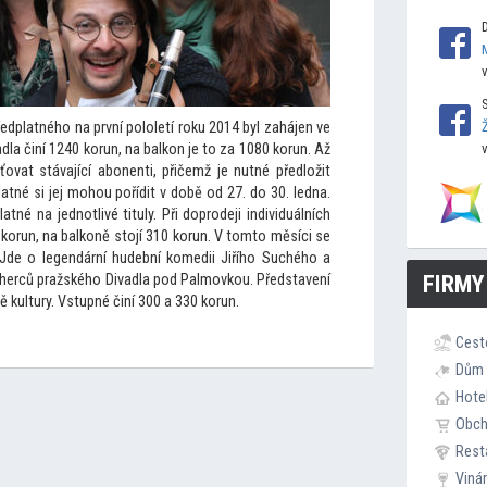
edplatného na první pololetí roku 2014 byl zahájen ve
dla činí 1240 korun, na balkon je
to za 1080 korun. Až
ovat stávající abonenti, přičemž je nutné předložit
atné si jej mohou pořídit v době od 27. do 30. ledna.
né na jednotlivé tituly. Při doprodeji individuálních
 korun, na balkoně s
tojí 310 korun. V
tom
to měsíci se
Jde o legendární hudební komedii Jiřího Suchého a
FIRMY
ání herců pražského Divadla pod Palmovkou. Představení
 kultury. Vstupné činí 300 a 330 korun.
Cest
Dům 
Hote
Obc
Rest
Viná