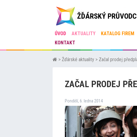
ŽĎÁRSKÝ PRŮVODC
ÚVOD
AKTUALITY
KATALOG FIREM
KONTAKT
>
Žďárské aktuality
>
Začal prodej předpl
ZAČAL PRODEJ PŘ
Pondělí, 6. ledna 2014