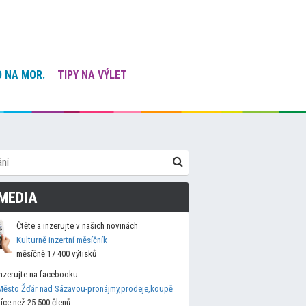
 NA MOR.
TIPY NA VÝLET
MEDIA
Čtěte a inzerujte v našich novinách
Kulturně inzertní měsíčník
měsíčně 17 400 výtisků
Inzerujte na facebooku
Město Žďár nad Sázavou-pronájmy,prodeje,koupě
více než 25 500 členů