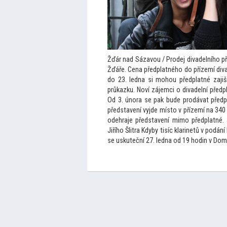
Žďár nad Sázavou / Prodej divadelního př
Žďáře. Cena předplatného do přízemí diva
do 23. ledna si mohou předplatné zajišť
průkazku. Noví zájemci o divadelní předpl
Od 3. února se pak bude prodávat předplat
představení vyjde mís
to v přízemí na 340
odehraje představení mimo předplatné. 
Jiřího Šlitra Kdyby tisíc klarinetů v pod
se uskuteční 27. ledna od 19 hodin v Domě