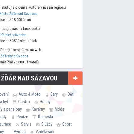
Diskutujte o dění a kultuře v našem regionu
Město Žďár nad Sázavou
více než 18 000 členů
Sledujte nás na facebooku
Žďárský průvodce
více než 3500 sledujících
Přidejte svoji firmu na web
Žďárský průvodce
měsíčně 25 000 uživatelů
 ŽĎÁR NAD SÁZAVOU
ování
Auto & Moto
Bary
Děti
a byt
Gastro
Hobby
ly a penziony
Kavárny
Móda
hody
Peníze
Řemesla
aurace
Servis
Služby
Sport
rny
Výroba
Vzdělávání