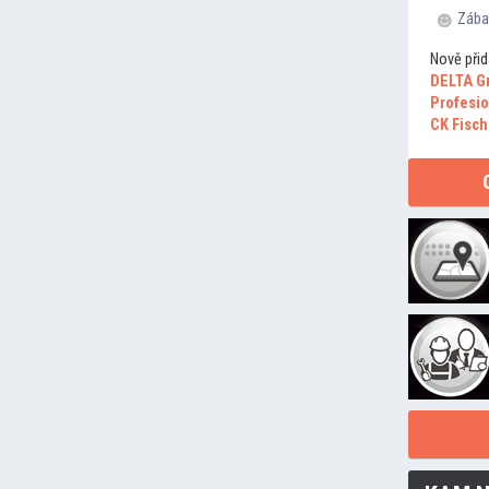
Zába
Nově přid
DELTA G
Profesio
CK Fisch