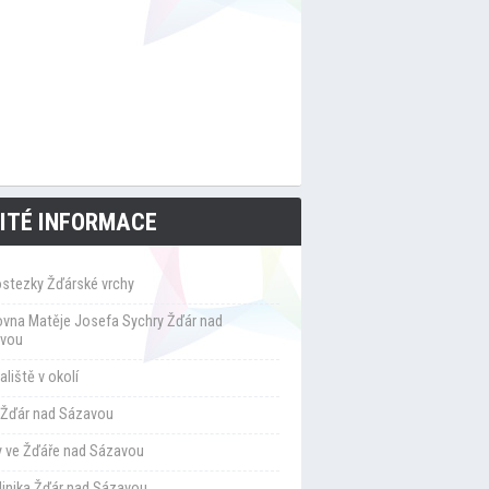
ITÉ INFORMACE
ostezky Žďárské vrchy
ovna Matěje Josefa Sychry Žďár nad
vou
liště v okolí
Žďár nad Sázavou
y ve Žďáře nad Sázavou
klinika Žďár nad Sázavou