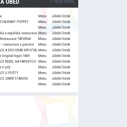
A OBĚD
+ vložit menu
za
Menu
Jídelní lístek
STAURANT POPPET
Menu
Jídelní lístek
Menu
Jídelní lístek
cká a nepálská restaurace
Menu
Jídelní lístek
 Restaurace TÁFERNA
Menu
Jídelní lístek
– restaurace a penzion
Menu
Jídelní lístek
CE A DISCOBAR KRYSTAL
Menu
Jídelní lístek
 Originál Ingot 1869
Menu
Jídelní lístek
CE REBEL NA FARSKÝCH
Menu
Jídelní lístek
 U pily
Menu
Jídelní lístek
CE U POŠTY
Menu
Jídelní lístek
CE ZIMNÍ STADION
Menu
Jídelní lístek
Menu
Jídelní lístek