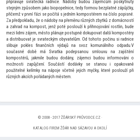
připravuje svratecká radnice. Nádoby budou zájemcům poskytnuty
stejným způsobem jako biopopelnice, tedy formou bezplatné zápůjčky,
přičemž v první fázi se počítá s jedním kompostérem na číslo popisné.
Za předpokladu, že o nádoby na přeměnu různých zbytků z domácností
a zahrad na kompost, jenž poté poslouží k přihnojování rostlin, bude
mezi lidmi zájem, měs
to plánuje postupně dokupovat další kompostéry
a distribuovat je svrateckým obyvatelům. Od
toho
to počinu si radnice
slibuje pokles finančních výdajů na svoz komunálního odpadu.V
současné době má Svratka podepsanou smlouvu na zajištění
kompostérů, jakmile budou dodány, zájemci budou informováni o
možnosti zapůjčení. Součástí dodávky se stanou i opakovaně
použitelné kelímky na nápoje včetně jejich myčky, které poslouží při
různých akcích pořádaných městem.
© 2008 - 2017 ŽĎÁRSKÝ PRŮVODCE.CZ ·
KATALOG FIREM ŽĎÁR NAD SÁZAVOU A OKOLÍ