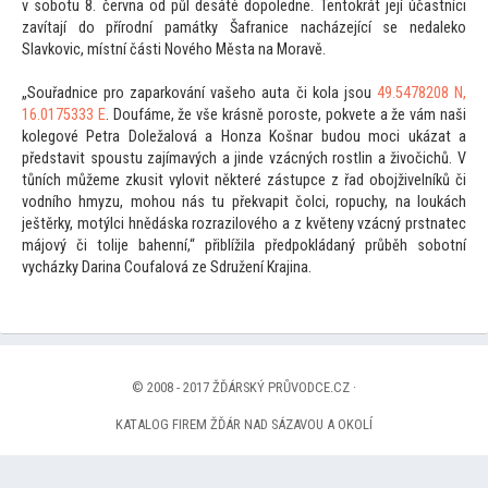
v sobotu 8. června od půl desáté dopoledne. Ten
tokrát její účastníci
zavítají do přírodní památky Šafranice nacházející se nedaleko
Slavkovic, místní části Nového Města na Moravě.
„Souřadnice pro zaparkování vašeho auta či kola jsou
49.5478208 N,
16.0175333 E
. Doufáme, že vše krásně poroste, pokvete a že vám naši
kolegové Petra Doležalová a Honza Košnar budou moci ukázat a
představit spoustu zajímavých a jinde vzácných rostlin a živočichů. V
tůních můžeme zkusit vylovit některé zástupce z řad obojživelníků či
vodního hmyzu, mohou nás tu překvapit čolci, ropuchy, na loukách
ještěrky, motýlci hnědáska rozrazilového a z květeny vzácný prstnatec
májový či
tolije bahenní,“ přiblížila předpokládaný průběh sobotní
vycházky Darina Coufalová ze Sdružení Krajina.
© 2008 - 2017 ŽĎÁRSKÝ PRŮVODCE.CZ ·
KATALOG FIREM ŽĎÁR NAD SÁZAVOU A OKOLÍ