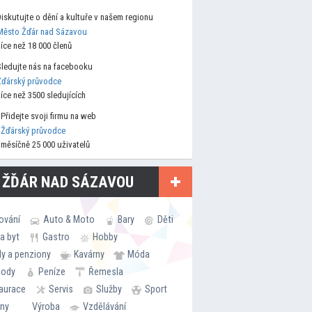
Diskutujte o dění a kultuře v našem regionu
Město Žďár nad Sázavou
více než 18 000 členů
Sledujte nás na facebooku
Žďárský průvodce
více než 3500 sledujících
Přidejte svoji firmu na web
Žďárský průvodce
měsíčně 25 000 uživatelů
 ŽĎÁR NAD SÁZAVOU
ování
Auto & Moto
Bary
Děti
a byt
Gastro
Hobby
ly a penziony
Kavárny
Móda
hody
Peníze
Řemesla
aurace
Servis
Služby
Sport
rny
Výroba
Vzdělávání