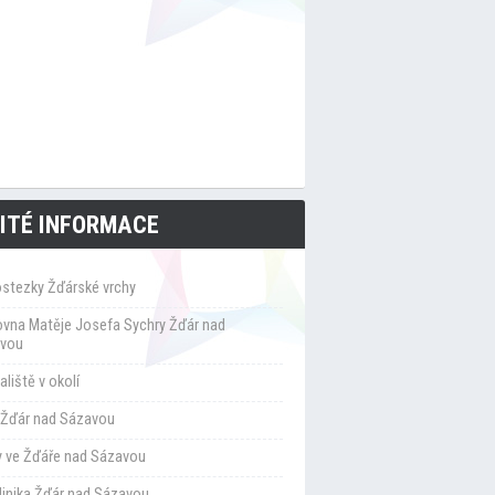
ITÉ INFORMACE
ostezky Žďárské vrchy
ovna Matěje Josefa Sychry Žďár nad
vou
liště v okolí
Žďár nad Sázavou
y ve Žďáře nad Sázavou
klinika Žďár nad Sázavou