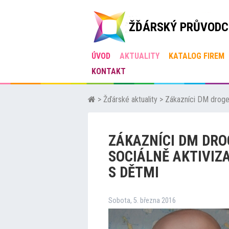
ŽĎÁRSKÝ PRŮVODC
ÚVOD
AKTUALITY
KATALOG FIREM
KONTAKT
>
Žďárské aktuality
>
Zákazníci DM drogeri
ZÁKAZNÍCI DM DRO
SOCIÁLNĚ AKTIVIZ
S DĚTMI
Sobota, 5. března 2016