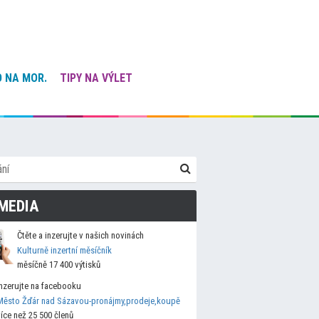
 NA MOR.
TIPY NA VÝLET
MEDIA
Čtěte a inzerujte v našich novinách
Kulturně inzertní měsíčník
měsíčně 17 400 výtisků
Inzerujte na facebooku
Město Žďár nad Sázavou-pronájmy,prodeje,koupě
více než 25 500 členů