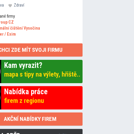
va
Zdraví
ané firmy
roup CZ
nální čištění Vysočina
er / Exim
CHCI ZDE MÍT SVOJI FIRMU
Kam vyrazit?
mapa s tipy na výlety, hřiště..
Nabídka práce
firem z regionu
AKČNÍ NABÍDKY FIREM