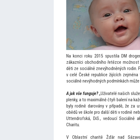
Na konci roku 2015 spustila DM droger
zákazníci obchodního řetězce možnost 
děti ze sociálně znevýhodněných rodin. 
v celé České republice žijících zejmén
sociálně nevýhodných podmínkách může 
A jak vše funguje?
„Uživatelé našich služ
plenky, a
to maximálně čtyři balení na ka
byly rodině darovány v případě, že za 
obědů ve škole pro další děti v rodině neb
Uttendrofská, DiS., vedoucí Sociálně a
Charitu.
V Oblastní charitě Žďár nad Sázavo