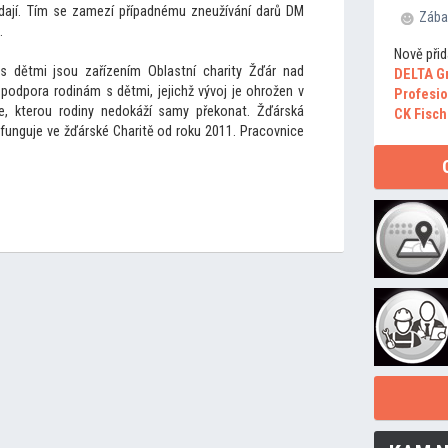
ředají. Tím se zamezí případnému zneužívání darů DM
Zába
.
Nově přid
 s dětmi jsou zařízením Oblastní charity Žďár nad
DELTA G
podpora rodinám s dětmi, jejichž vývoj je ohrožen v
Profesio
e, kterou rodiny nedokáží samy překonat. Žďárská
CK Fisch
 funguje ve žďárské Charitě od roku 2011. Pracovnice