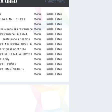
A OBĚD
+ vložit menu
za
Menu
Jídelní lístek
STAURANT POPPET
Menu
Jídelní lístek
Menu
Jídelní lístek
cká a nepálská restaurace
Menu
Jídelní lístek
 Restaurace TÁFERNA
Menu
Jídelní lístek
– restaurace a penzion
Menu
Jídelní lístek
CE A DISCOBAR KRYSTAL
Menu
Jídelní lístek
 Originál Ingot 1869
Menu
Jídelní lístek
CE REBEL NA FARSKÝCH
Menu
Jídelní lístek
 U pily
Menu
Jídelní lístek
CE U POŠTY
Menu
Jídelní lístek
CE ZIMNÍ STADION
Menu
Jídelní lístek
Menu
Jídelní lístek