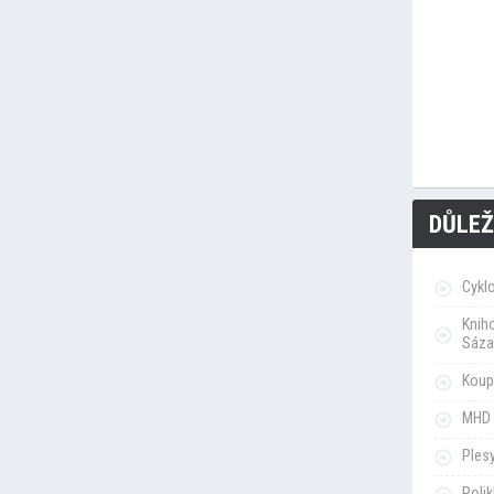
DŮLEŽ
Cykl
Knih
Sáza
Koupa
MHD 
Ples
Poli