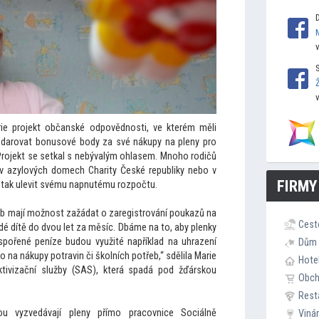
ie projekt občanské odpovědnosti, ve kterém měli
darovat bonusové body za své nákupy na pleny pro
Projekt se setkal s nebývalým ohlasem. Mnoho rodičů
a v azylových domech Charity České republiky nebo v
FIRMY
tak ulevit svému napnutému rozpočtu.
eb mají možnost zažádat o zaregistrování poukazů na
Cest
ždé dítě do dvou let za měsíc. Dbáme na
to, aby plenky
uspořené peníze budou využité například na uhrazení
Dům 
o na nákupy potravin či školních potřeb,“ sdělila Marie
Hote
ktivizační služby (SAS), která spadá pod žďárskou
Obc
Rest
u vyzvedávají pleny přímo pracovnice Sociálně
Viná