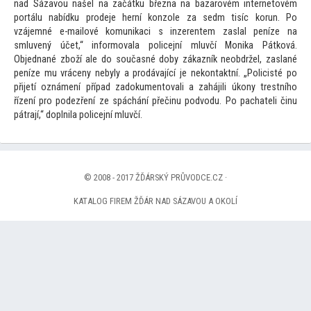
nad Sázavou našel na začátku března na bazarovém interne
tovém
portálu nabídku prodeje herní konzole za sedm tisíc korun. Po
vzájemné e-mailové komunikaci s inzerentem zaslal peníze na
smluvený účet,“ informovala policejní mluvčí Monika Pátková.
Objednané zboží ale do současné doby zákazník neobdržel, zaslané
peníze mu vráceny nebyly a prodávající je nekontaktní. „Policisté po
přijetí oznámení případ zadokumen
tovali a zahájili úkony trestního
řízení pro podezření ze spáchání přečinu podvodu. Po pachateli činu
pátrají,“ doplnila policejní mluvčí.
© 2008 - 2017 ŽĎÁRSKÝ PRŮVODCE.CZ ·
KATALOG FIREM ŽĎÁR NAD SÁZAVOU A OKOLÍ