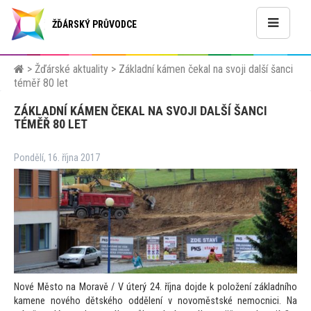
ŽĎÁRSKÝ PRŮVODCE
>
Žďárské aktuality
>
Základní kámen čekal na svoji další šanci
téměř 80 let
ZÁKLADNÍ KÁMEN ČEKAL NA SVOJI DALŠÍ ŠANCI
TÉMĚŘ 80 LET
Pondělí, 16. října 2017
Nové Měs
to na Moravě / V úterý 24. října dojde k položení základního
kamene nového dětského oddělení v novoměstské nemocnici. Na