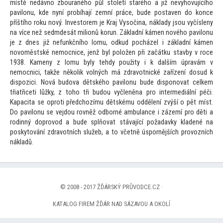
místě nedávno zbouraného půl s
toletí starého a již nevyhovujícího
pavilonu, kde nyní probíhají zemní práce, bude postaven do konce
příštího roku nový. Inves
torem je Kraj Vysočina, náklady jsou vyčísleny
na více než sedmdesát milionů korun. Základní kámen nového pavilonu
je z dnes již nefunkčního lomu, odkud pocházel i základní kámen
novoměstské nemocnice, jenž byl položen při začátku stavby v roce
1938. Kameny z lomu byly tehdy použity i k dalším úpravám v
nemocnici, takže několik volných má zdravotnické zařízení dosud k
dispozici. Nová budova dětského pavilonu bude disponovat celkem
třiatřiceti lůžky, z
toho tři budou vyčleněna pro intermediální péči.
Kapacita se oproti předchozímu dětskému oddělení zvýší o pět míst.
Do pavilonu se vejdou rovněž odborné ambulance i zázemí pro děti a
rodinný doprovod a bude splňovat stávající požadavky kladené na
posky
tování zdravotních služeb, a
to včetně úspornějších provozních
nákladů.
© 2008 - 2017 ŽĎÁRSKÝ PRŮVODCE.CZ ·
KATALOG FIREM ŽĎÁR NAD SÁZAVOU A OKOLÍ