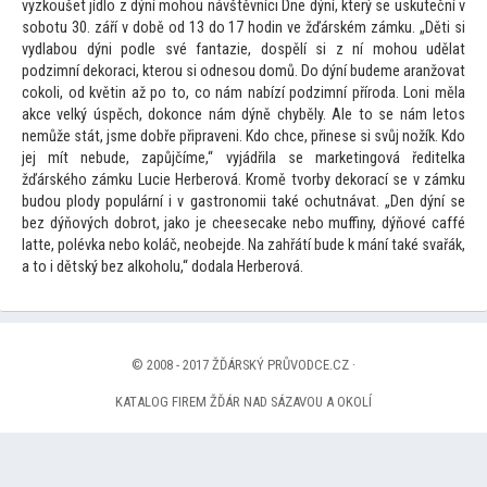
vyzkoušet jídlo z dýní mohou návštěvníci Dne dýní, který se uskuteční v
sobotu 30. září v době od 13 do 17 hodin ve žďárském zámku. „Děti si
vydlabou dýni podle své fantazie, dospělí si z ní mohou udělat
podzimní dekoraci, kterou si odnesou domů. Do dýní budeme aranžovat
cokoli, od květin až po
to, co nám nabízí podzimní příroda. Loni měla
akce velký úspěch, dokonce nám dýně chyběly. Ale
to se nám le
tos
nemůže stát, jsme dobře připraveni. Kdo chce, přinese si svůj nožík. Kdo
jej mít nebude, zapůjčíme,“ vyjádřila se marketingová ředitelka
žďárského zámku Lucie Herberová. Kromě tvorby dekorací se v zámku
budou plody populární i v gastronomii také ochutnávat. „Den dýní se
bez dýňových dobrot, jako je cheesecake nebo muffiny, dýňové caffé
latte, polévka nebo koláč, neobejde. Na zahřátí bude k mání také svařák,
a
to i dětský bez alkoholu,“ dodala Herberová.
© 2008 - 2017 ŽĎÁRSKÝ PRŮVODCE.CZ ·
KATALOG FIREM ŽĎÁR NAD SÁZAVOU A OKOLÍ