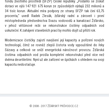
fondu životního prostředí (SFŽP) České republiky. „Podařilo se získat
dotaci ve výši 147 921 675 korun ze způsobilých výdajů 232 milionů a
34 tisíc korun. Aktuální míra podpory ze strany SFŽP tak činí 63,75
procenta,“ uvedl Radek Zlesák, žďárský radní a zároveň i první
mís
topředseda předsednictva Svazu vodovodů a kanalizací Žďársko,
v jehož většinové režii se rekonstrukce čistírny odpadních vod
uskuteční. K zahájení stavebních prací by mohlo dojít už příští rok.
Modernizace čističky zajistí navýšení její kapacity a pořízení nových
technologií, čímž se rovněž zlepší čis
tota vody vypouštěné do řeky
Sázavy a celkově se sníží energetická náročnost provozu. Žďárská
čistírna odpadních vod prošla kompletní rekonstrukcí před více než
dvěma desetiletími. Nyní už ale zařízení ve špičkách s ohledem na svoji
kapacitu nedostačuje.
© 2008 - 2017 ŽĎÁRSKÝ PRŮVODCE.CZ ·