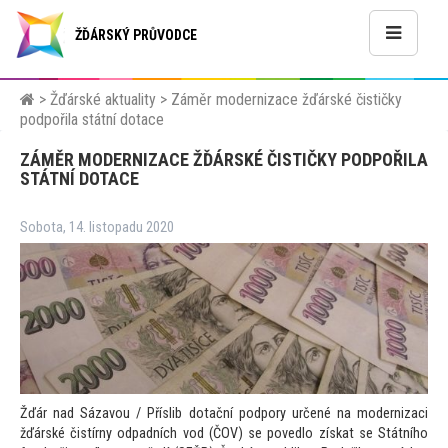
ŽĎÁRSKÝ PRŮVODCE
>
Žďárské aktuality
>
Záměr modernizace žďárské čističky
podpořila státní dotace
ZÁMĚR MODERNIZACE ŽĎÁRSKÉ ČISTIČKY PODPOŘILA
STÁTNÍ DOTACE
Sobota, 14. listopadu 2020
Žďár nad Sázavou / Příslib dotační podpory určené na modernizaci
žďárské čistírny odpadních vod (ČOV) se povedlo získat se Státního