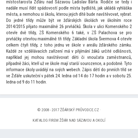
mís
tostarosta Žďáru nad Sázavou Ladislav Bárta. Rodiče se tedy i
nadále musí řídit spádovostí podle místa bydliště, jak ukládá vyhláška
města, a nemohou si školu, kterou jejich dítě bude navštěvovat, vybrat.
Do jedné třídy může být ve žďárských školách ve školním roce
2014/2015 přija
to maximálně 26 prvňáčků. Škola v ulici Komenského 2
otevře dvě třídy, ZŠ Komenského 6 také, v ZŠ Palachova se pro
prvňáčky otevřou maximálně tři třídy. Základní škola Švermova 4 otevře
celkem čtyři třídy, z
toho jednu ve škole v areálu žďárského zámku.
Každé ze vzdělávacích zařízení má v přijímání žáků určité odlišnosti,
například jej mohou navštěvovat děti či vnoučata zaměstnanců,
případně žáci, kteří už ve škole mají starší sourozence, a podobně. Ty
to
informace školy uvádějí na svých webech. Zápis dětí do prvních tříd se
ve Žďáře uskuteční v pátek 24. ledna od 14 do 17 hodin a v sobotu 25.
ledna od 9 do 11 hodin.
© 2008 - 2017 ŽĎÁRSKÝ PRŮVODCE.CZ ·
KATALOG FIREM ŽĎÁR NAD SÁZAVOU A OKOLÍ