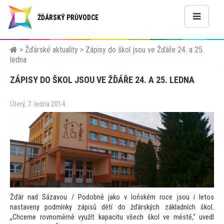
ŽĎÁRSKÝ PRŮVODCE
>
Žďárské aktuality
>
Zápisy do škol jsou ve Žďáře 24. a 25.
ledna
ZÁPISY DO ŠKOL JSOU VE ŽĎÁŘE 24. A 25. LEDNA
Úterý, 7. ledna 2014
Žďár nad Sázavou / Podobně jako v loňském roce jsou i le
tos
nastaveny podmínky zápisů dětí do žďárských základních škol.
„Chceme rovnoměrně využít kapacitu všech škol ve městě,“ uvedl