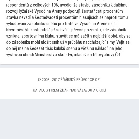
respondentů z celkových 196, uvedlo, že stavbu zásobníku k dalšímu
rozvoji lyžařské Vysočina Areny podporují, šestatřiceti procentům
stavba nevadí a šestadvaceti procentům hlasujících se naproti
tomu
vybudování zásobníku sněhu pro tratě ve Vysočina Areně nelíbí.
Novoměstští zastupitelé již schválili převod pozemku, kde zásobník
vznikne, spor
tovnímu klubu, stavět se má začít v nejbližší době, aby se
do zásobníku mohl uložit sníh už v průběhu nadcházející zimy. Vejít se
do něj má na šedesát tisíc kubíků sněhu a většinu nákladů na jeho
výstavbu uhradí Ministerstvo školství, mládeže a tělovýchovy ČR.
© 2008 - 2017 ŽĎÁRSKÝ PRŮVODCE.CZ ·
KATALOG FIREM ŽĎÁR NAD SÁZAVOU A OKOLÍ