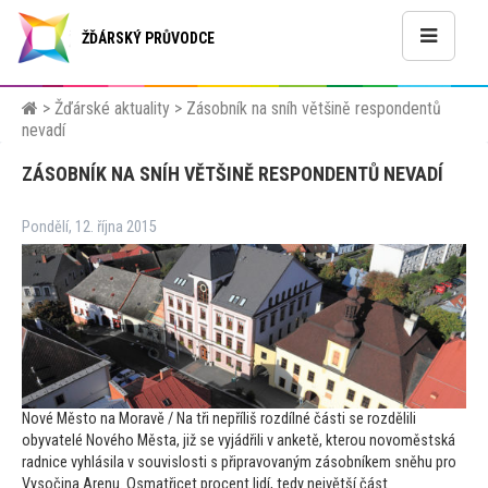
ŽĎÁRSKÝ PRŮVODCE
>
Žďárské aktuality
>
Zásobník na sníh většině respondentů
nevadí
ZÁSOBNÍK NA SNÍH VĚTŠINĚ RESPONDENTŮ NEVADÍ
Pondělí, 12. října 2015
Nové Měs
to na Moravě / Na tři nepříliš rozdílné části se rozdělili
obyvatelé Nového Města, již se vyjádřili v anketě, kterou novoměstská
radnice vyhlásila v souvislosti s připravovaným zásobníkem sněhu pro
Vysočina Arenu. Osmatřicet procent lidí, tedy největší část