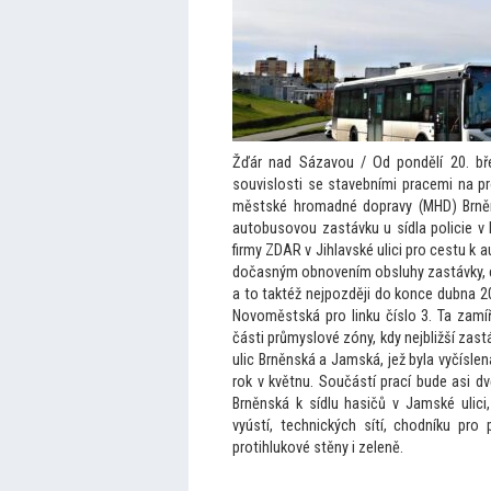
Žďár nad Sázavou / Od pondělí 20. bř
souvislosti se stavebními pracemi na p
městské hromadné dopravy (MHD) Brněns
au
tobusovou zastávku u sídla policie v 
firmy ZDAR v Jihlavské ulici pro cestu k a
dočasným obnovením obsluhy zastávky, c
a
to taktéž nejpozději do konce dubna 2
Novoměstská pro linku číslo 3. Ta zamí
části průmyslové zóny, kdy nejbližší za
ulic Brněnská a Jamská, jež byla vyčísle
rok v květnu. Součástí prací bude asi dv
Brněnská k sídlu hasičů v Jamské ulici
vyústí, technických sítí, chodníku pro 
protihlukové stěny i zeleně.