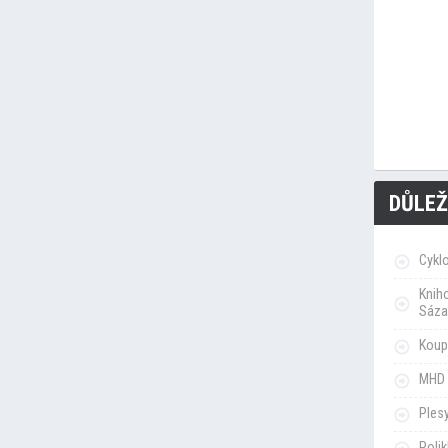
DŮLEŽ
Cykl
Knih
Sáza
Koupa
MHD 
Ples
Poli