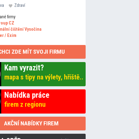
va
Zdraví
ané firmy
roup CZ
nální čištění Vysočina
er / Exim
CHCI ZDE MÍT SVOJI FIRMU
Kam vyrazit?
mapa s tipy na výlety, hřiště..
Nabídka práce
firem z regionu
AKČNÍ NABÍDKY FIREM