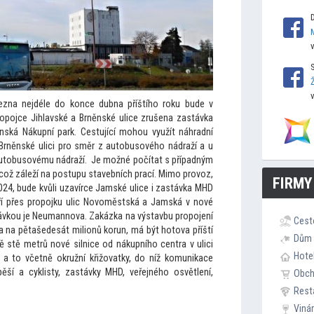
ezna nejdéle do konce dubna příštího roku bude v
ropojce Jihlavské a Brněnské ulice zrušena zastávka
ká Nákupní park. Cestující mohou využít náhradní
Brněnské ulici pro směr z au
tobusového nádraží a u
u
tobusovému nádraží. Je možné počítat s případným
ož záleží na postupu stavebních prací. Mimo provoz,
FIRMY
024, bude kvůli uzavírce Jamské ulice i zastávka MHD
ří přes propojku ulic Novoměstská a Jamská v nové
stávkou je Neumannova. Zakázka na výstavbu propojení
Cest
na na pětašedesát milionů korun, má být ho
tova příští
Dům 
ě stě metrů nové silnice od nákupního centra v ulici
Hote
, a
to včetně okružní křižovatky, do níž komunikace
pěší a cyklisty, zastávky MHD, veřejného osvětlení,
Obc
Rest
Viná