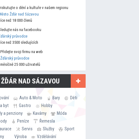
Diskutujte o dění a kultuře v našem regionu
Město Žďár nad Sázavou
více než 18 000 členů
Sledujte nás na facebooku
Žďárský průvodce
více než 3500 sledujících
Přidejte svoji firmu na web
Žďárský průvodce
měsíčně 25 000 uživatelů
 ŽĎÁR NAD SÁZAVOU
ování
Auto & Moto
Bary
Děti
a byt
Gastro
Hobby
ly a penziony
Kavárny
Móda
hody
Peníze
Řemesla
aurace
Servis
Služby
Sport
rny
Výroba
Vzdělávání