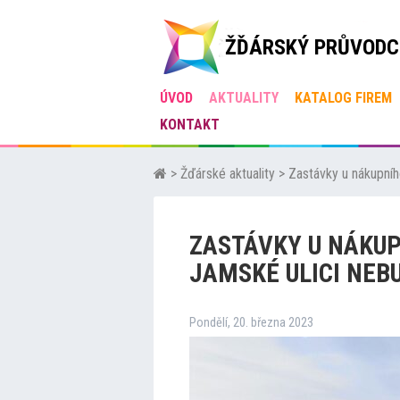
ŽĎÁRSKÝ PRŮVODC
ÚVOD
AKTUALITY
KATALOG FIREM
KONTAKT
>
Žďárské aktuality
>
Zastávky u nákupníh
ZASTÁVKY U NÁKUP
JAMSKÉ ULICI NEB
Pondělí, 20. března 2023