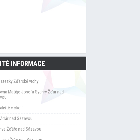
ITÉ INFORMACE
ostezky Žďárské vrchy
ovna Matěje Josefa Sychry Žďár nad
vou
liště v okolí
Žďár nad Sázavou
y ve Žďáře nad Sázavou
klinika Žďár nad Sázavou