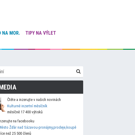
 NA MOR.
TIPY NA VÝLET
MEDIA
Čtěte a inzerujte v našich novinách
Kulturně inzertní měsíčník
měsíčně 17 400 výtisků
Inzerujte na facebooku
Město Žďár nad Sázavou-pronájmy,prodeje,koupě
více než 25 500 členů