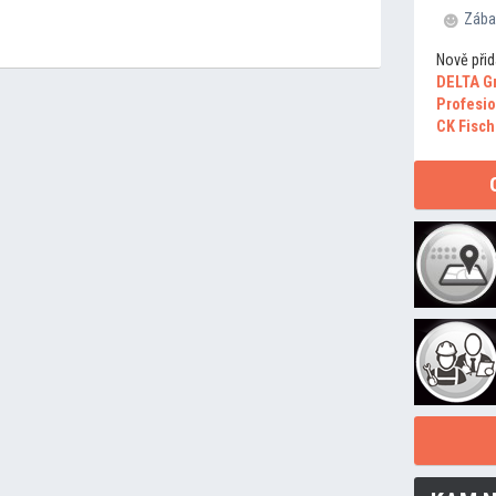
Zába
Nově přid
DELTA G
Profesio
CK Fisch