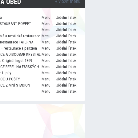
A OBĚD
+ vložit menu
za
Menu
Jídelní lístek
STAURANT POPPET
Menu
Jídelní lístek
Menu
Jídelní lístek
cká a nepálská restaurace
Menu
Jídelní lístek
 Restaurace TÁFERNA
Menu
Jídelní lístek
– restaurace a penzion
Menu
Jídelní lístek
CE A DISCOBAR KRYSTAL
Menu
Jídelní lístek
 Originál Ingot 1869
Menu
Jídelní lístek
CE REBEL NA FARSKÝCH
Menu
Jídelní lístek
 U pily
Menu
Jídelní lístek
CE U POŠTY
Menu
Jídelní lístek
CE ZIMNÍ STADION
Menu
Jídelní lístek
Menu
Jídelní lístek