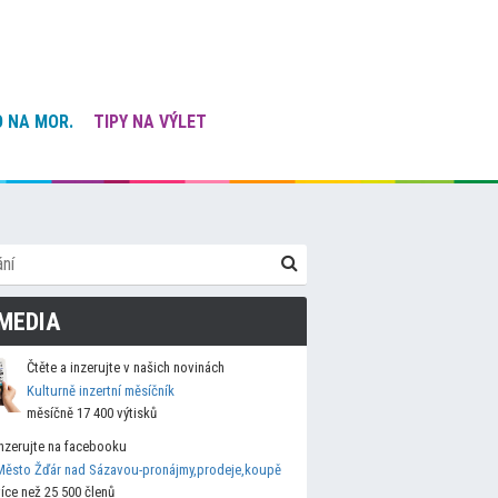
 NA MOR.
TIPY NA VÝLET
MEDIA
Čtěte a inzerujte v našich novinách
Kulturně inzertní měsíčník
měsíčně 17 400 výtisků
Inzerujte na facebooku
Město Žďár nad Sázavou-pronájmy,prodeje,koupě
více než 25 500 členů