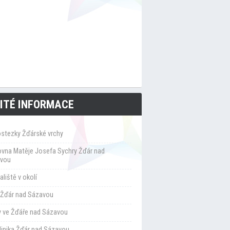
ITÉ INFORMACE
ostezky Žďárské vrchy
ovna Matěje Josefa Sychry Žďár nad
vou
liště v okolí
Žďár nad Sázavou
y ve Žďáře nad Sázavou
klinika Žďár nad Sázavou