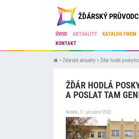
ŽĎÁRSKÝ PRŮVODC
ÚVOD
AKTUALITY
KATALOG FIREM
KONTAKT
>
Žďárské aktuality
>
Žďár hodlá poskytn
ŽĎÁR HODLÁ POSK
A POSLAT TAM GEN
Neděle, 11. prosince 2022