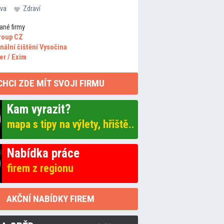
va
Zdraví
ané firmy
roup CZ
nální čištění Vysočina
er / Exim
CHCI ZDE MÍT SVOJI FIRMU
Kam vyrazit?
mapa s tipy na výlety, hřiště..
Nabídka práce
firem z regionu
AKČNÍ NABÍDKY FIREM