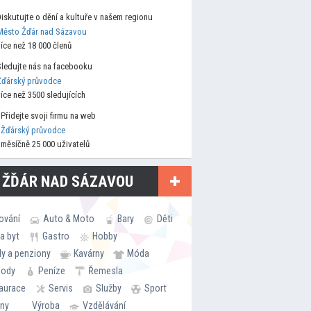
Diskutujte o dění a kultuře v našem regionu
Město Žďár nad Sázavou
více než 18 000 členů
Sledujte nás na facebooku
Žďárský průvodce
více než 3500 sledujících
Přidejte svoji firmu na web
Žďárský průvodce
měsíčně 25 000 uživatelů
 ŽĎÁR NAD SÁZAVOU
ování
Auto & Moto
Bary
Děti
a byt
Gastro
Hobby
ly a penziony
Kavárny
Móda
hody
Peníze
Řemesla
aurace
Servis
Služby
Sport
rny
Výroba
Vzdělávání