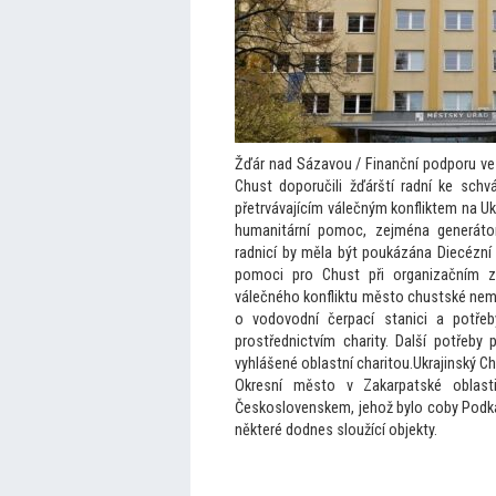
Žďár nad Sázavou / Finanční podporu ve 
Chust doporučili žďárští radní ke sch
přetrvávajícím válečným konfliktem na U
humanitární pomoc, zejména generá
to
radnicí by měla být poukázána Diecézní
pomoci pro Chust při organizačním z
válečného konfliktu měs
to chustské nemo
o vodovodní čerpací stanici a potřeb
prostřednictvím charity. Další potřeby 
vyhlášené oblastní chari
tou.Ukrajinský C
Okresní měs
to v Zakarpatské oblasti
Československem, jehož bylo coby Podka
některé dodnes sloužící objekty.