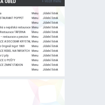
A OBĚD
+ vložit menu
za
Menu
Jídelní lístek
STAURANT POPPET
Menu
Jídelní lístek
Menu
Jídelní lístek
cká a nepálská restaurace
Menu
Jídelní lístek
 Restaurace TÁFERNA
Menu
Jídelní lístek
– restaurace a penzion
Menu
Jídelní lístek
CE A DISCOBAR KRYSTAL
Menu
Jídelní lístek
 Originál Ingot 1869
Menu
Jídelní lístek
CE REBEL NA FARSKÝCH
Menu
Jídelní lístek
 U pily
Menu
Jídelní lístek
CE U POŠTY
Menu
Jídelní lístek
CE ZIMNÍ STADION
Menu
Jídelní lístek
Menu
Jídelní lístek