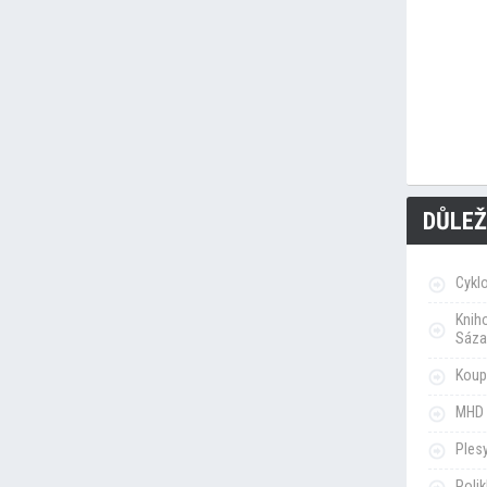
DŮLEŽ
Cykl
Knih
Sáza
Koupa
MHD 
Ples
Poli