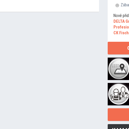
Zába
Nově přid
DELTA G
Profesio
CK Fisch