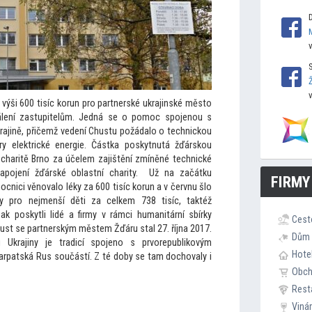
výši 600 tisíc korun pro partnerské ukrajinské měs
to
válení zastupitelům. Jedná se o pomoc spojenou s
krajině, přičemž vedení Chustu požádalo o technickou
ry elektrické energie. Částka poskytnutá žďárskou
 charitě Brno za účelem zajištění zmíněné technické
apojení žďárské oblastní charity. Už na začátku
FIRMY
cnici věnovalo léky za 600 tisíc korun a v červnu šlo
y pro nejmenší děti za celkem 738 tisíc, taktéž
pak poskytli lidé a firmy v rámci humanitární sbírky
Cest
hust se partnerským městem Žďáru stal 27. října 2017.
Dům 
 Ukrajiny je tradicí spojeno s prvorepublikovým
Hote
rpatská Rus součástí. Z té doby se tam dochovaly i
Obc
Rest
Viná