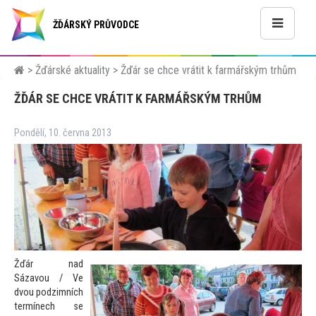
ŽĎÁRSKÝ PRŮVODCE
>
Žďárské aktuality
>
Žďár se chce vrátit k farmářským trhům
ŽĎÁR SE CHCE VRÁTIT K FARMÁŘSKÝM TRHŮM
Pondělí, 10. června 2013
Žďár nad
Sázavou / Ve
dvou podzimních
termínech se