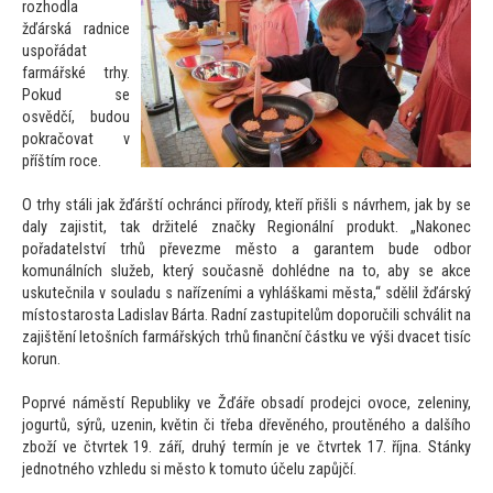
rozhodla
žďárská radnice
uspořádat
farmářské trhy.
Pokud se
osvědčí, budou
pokračovat v
příštím roce.
O trhy stáli jak žďárští ochránci přírody, kteří přišli s návrhem, jak by se
daly zajistit, tak držitelé značky Regionální produkt. „Nakonec
pořadatelství trhů převezme měs
to a garantem bude odbor
komunálních služeb, který současně dohlédne na
to, aby se akce
uskutečnila v souladu s nařízeními a vyhláškami města,“ sdělil žďárský
mís
tostarosta Ladislav Bárta. Radní zastupitelům doporučili schválit na
zajištění le
tošních farmářských trhů finanční částku ve výši dvacet tisíc
korun.
Poprvé náměstí Republiky ve Žďáře obsadí prodejci ovoce, zeleniny,
jogurtů, sýrů, uzenin, květin či třeba dřevěného, proutěného a dalšího
zboží ve čtvrtek 19. září, druhý termín je ve čtvrtek 17. října. Stánky
jednotného vzhledu si měs
to k
tomu
to účelu zapůjčí.