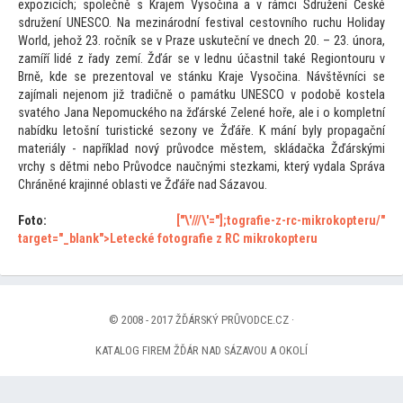
expozicích; společně s Krajem Vysočina a v rámci Sdružení České
sdružení UNESCO. Na mezinárodní festival ces
tovního ruchu Holiday
World, jehož 23. ročník se v Praze uskuteční ve dnech 20. – 23. února,
zamíří lidé z řady zemí. Žďár se v lednu účastnil také Region
touru v
Brně, kde se prezen
toval ve stánku Kraje Vysočina. Návštěvníci se
zajímali nejenom již tradičně o památku UNESCO v podobě kostela
svatého Jana Nepomuckého na žďárské Zelené hoře, ale i o kompletní
nabídku le
tošní turistické sezony ve Žďáře. K mání byly propagační
materiály - například nový průvodce městem, skládačka Žďárskými
vrchy s dětmi nebo Průvodce naučnými stezkami, který vydala Správa
Chráněné krajinné oblasti ve Žďáře nad Sázavou.
Fo
to:
["\'///\'="];
tografie-z-rc-mikrokopteru/"
target="_blank">Letecké fo
tografie z RC mikrokopteru
© 2008 - 2017 ŽĎÁRSKÝ PRŮVODCE.CZ ·
KATALOG FIREM ŽĎÁR NAD SÁZAVOU A OKOLÍ