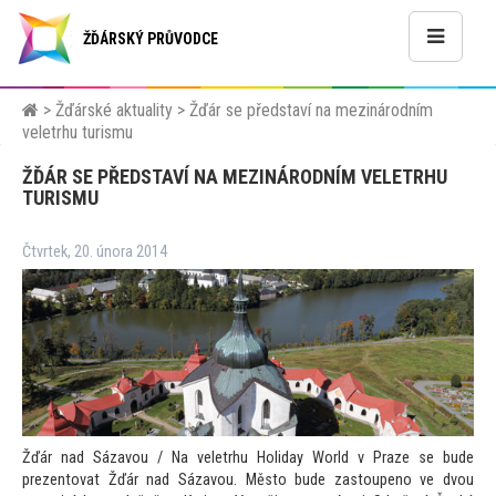
ŽĎÁRSKÝ PRŮVODCE
>
Žďárské aktuality
>
Žďár se představí na mezinárodním
veletrhu turismu
ŽĎÁR SE PŘEDSTAVÍ NA MEZINÁRODNÍM VELETRHU
TURISMU
Čtvrtek, 20. února 2014
Žďár nad Sázavou / Na veletrhu Holiday World v Praze se bude
prezen
tovat Žďár nad Sázavou. Měs
to bude zas
toupeno ve dvou