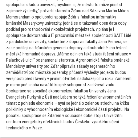
spolupráci s řadou univerzit, myslíme si, že městu
to může přinést
zajímavé výsledky,“ potvrdil starosta Žďáru nad Sázavou Martin Mrkos.
Memor
andum o spolupráci spojuje Žďár s fakul
tou informatiky
brněnské Masarykovy univerzity, jedná se o takzvaná open data coby
podklad pro rozhodování v konkrétních projektech, v plánu je i
spolupráce dok
tor
andů a IT pracovníků městské společnosti SATT. Lidé
z pardubické univerzity, konkrétně z dopravní fakulty Jana Pernera, se
zase podílejí na žďárském generelu dopravy a dlouhodobě i na řešení
městské hromadné dopravy. „Máme od nich také studii řešení situace v
Palachově ulici,“ poznamenal starosta. Agronomická fakulta brněnské
Mendelovy univerzity pro Žďár připravila zásady regeneračního
zemědělství pro městské pozemky, přičemž výsledky projektu budou
veřejnosti představeny v prvním čtvrtletí nadcházejícího roku. Záměrem
je mimo jiné snaha navrátit krajině schopnost zadržovat vodu.
Spolupráce se sociálně ekonomickou fakul
tou Univerzity Jana
Evangelisty Purkyně z Ústí nad Labem se týká řešení environmentálních
témat z pohledu ekonomie – nyní se jedná o zelenou střechu na krčku
polikliniky s vyhodnocením ekologické i ekonomické části projektu. Na
počátku spolupráce se Žďárem v současné době s
tojí i Univerzitní
centrum energeticky efektivních budov Českého vysokého učení
technického v Praze.