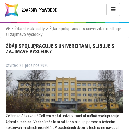
ŽĎÁRSKÝ PRŮVODCE
>
Žďárské aktuality
>
Žďár spolupracuje s univerzitami, slibuje
si zajímavé výsledky
ŽĎÁR SPOLUPRACUJE S UNIVERZITAMI, SLIBUJE SI
ZAJÍMAVÉ VÝSLEDKY
Čtvrtek, 24. prosince 2020
Žďár nad Sázavou / Celkem s pěti univerzitami aktuálně spolupracuje
žďárská radnice. Vedení města si od
toho slibuje pomoc s řešením
některých místních projektů. „V posledních dvou letech jsme navázali