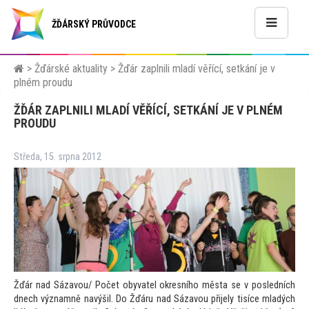
ŽĎÁRSKÝ PRŮVODCE
>
Žďárské aktuality
>
Žďár zaplnili mladí věřící, setkání je v
plném proudu
ŽĎÁR ZAPLNILI MLADÍ VĚŘÍCÍ, SETKÁNÍ JE V PLNÉM
PROUDU
Středa, 15. srpna 2012
Žďár nad Sázavou/ Počet obyvatel okresního města se v posledních
dnech významně navýšil. Do Žďáru nad Sázavou přijely tisíce mladých