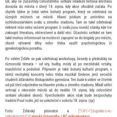
lidí, aby se zúčastnily Celostátního setkání mládeže.Většina křesťanů
dorazila do města v úterý 14. srpna, kdy akce oficiálně začala. Po
zbytek týdne je čeká velmi bohatý program, který se odehrává na
různých místech ve městě. Hlavní pódium je umístěno na
rychlobruslařském oválu u zimního stadionu. Tam se také odehrávají
některé mše nebo večerní program. U oválu jsou rovněž stánky, kde lze
zakoupit literaturu, občerstvení a další věci. Účastníci setkání se tam
také mohou informovat na možnost zapojení se do brigády pro měs
to,
zkusit výtvarné dílny nebo třeba využít psychologickou či
gynekologickou poradnu.
Po celém Žďáře se pak odehrávají workshopy, besedy a přednášky na
různorodá témata – od víry, hudby, módy až po mezilidské vztahy,
manželství a podobně. Připraven je také bohatý kulturní program, v
němž nechybějí koncerty nebo třeba muzikál Gedeon, jenž secvičili
studenti žďárského Biskupského gymnázia. Ten bude k vidění ve čtvrtek
od půl třetí odpoledne na hlavním pódiu u zimního stadionu. Mladí věřící
setrvají v okresním městě až do neděle 19. srpna, kdy celostátní
setkání oficiálně skončí. Vyvrcholením akce však bude bezpochyby
tradiční Pouť rodin, jež se uskuteční v sobotu 18. srpna. (zp)
Fo
to: Žďárský průvodce a
["\'///\'="];
tografie-z-rc-
mikrokopteru/">
Letecké fo
tografie z RC mikrokopteru
.