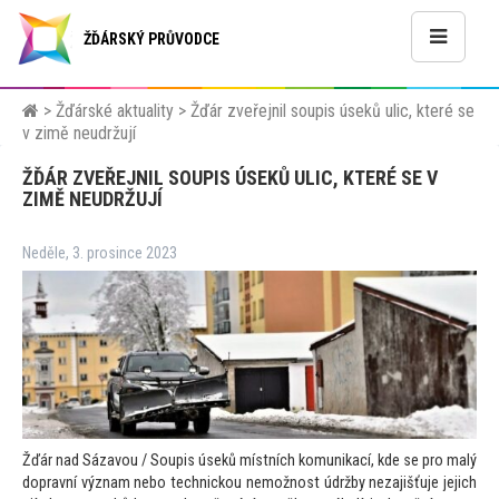
ŽĎÁRSKÝ PRŮVODCE
>
Žďárské aktuality
>
Žďár zveřejnil soupis úseků ulic, které se
v zimě neudržují
ŽĎÁR ZVEŘEJNIL SOUPIS ÚSEKŮ ULIC, KTERÉ SE V
ZIMĚ NEUDRŽUJÍ
Neděle, 3. prosince 2023
Žďár nad Sázavou / Soupis úseků místních komunikací, kde se pro malý
dopravní význam nebo technickou nemožnost údržby nezajišťuje jejich