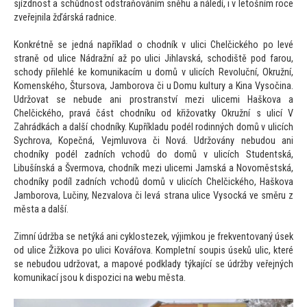
sjízdnost a schůdnost odstraňováním sněhu a náledí, i v letošním roce
zveřejnila žďárská radnice.
Konkrétně se jedná například o chodník v ulici Chelčického po levé
straně od ulice Nádražní až po ulici Jihlavská, schodiště pod farou,
schody přilehlé ke komunikacím u domů v ulicích Revoluční, Okružní,
Komenského, Štursova, Jamborova či u Domu kultury a Kina Vysočina.
Udržovat se nebude ani prostranství mezi ulicemi Haškova a
Chelčického, pravá část chodníku od křižovatky Okružní s ulicí V
Zahrádkách a další chodníky. Kupříkladu podél rodinných domů v ulicích
Sychrova, Kopečná, Vejmluvova či Nová. Udržovány nebudou ani
chodníky podél zadních vchodů do domů v ulicích Studentská,
Libušínská a Švermova, chodník mezi ulicemi Jamská a Novoměstská,
chodníky podíl zadních vchodů domů v ulicích Chelčického, Haškova
Jamborova, Lučiny, Nezvalova či levá strana ulice Vysocká ve směru z
města a další.
Zimní údržba se netýká ani cyklostezek, výjimkou je frekventovaný úsek
od ulice Žižkova po ulici Kovářova. Kompletní soupis úseků ulic, které
se nebudou udržovat, a mapové podklady týkající se údržby veřejných
komunikací jsou k dispozici na webu města.