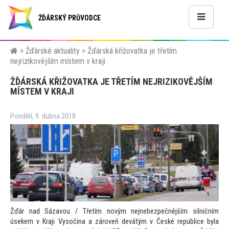
ŽĎÁRSKÝ PRŮVODCE
>
Žďárské aktuality
>
Žďárská křižovatka je třetím
nejrizikovějším místem v kraji
ŽĎÁRSKÁ KŘIŽOVATKA JE TŘETÍM NEJRIZIKOVĚJŠÍM
MÍSTEM V KRAJI
Pondělí, 9. dubna 2018
Žďár nad Sázavou / Třetím novým nejnebezpečnějším silničním
úsekem v Kraji Vysočina a zároveň devátým v České republice byla