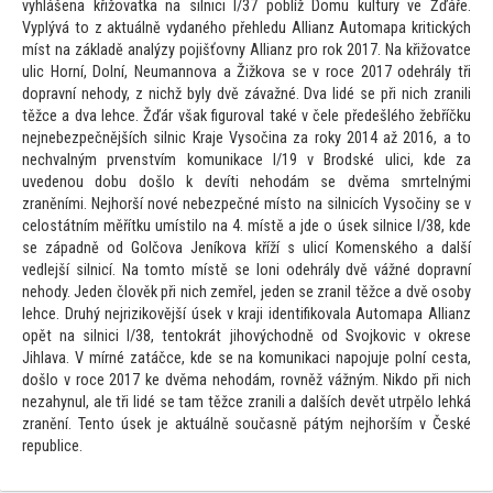
vyhlášena křižovatka na silnici I/37 poblíž Domu kultury ve Žďáře.
Vyplývá
to z aktuálně vydaného přehledu Allianz Au
tomapa kritických
míst na základě analýzy pojišťovny Allianz pro rok 2017. Na křižovatce
ulic Horní, Dolní, Neumannova a Žižkova se v roce 2017 odehrály tři
dopravní nehody, z nichž byly dvě závažné. Dva lidé se při nich zranili
těžce a dva lehce. Žďár však figuroval také v čele předešlého žebříčku
nejnebezpečnějších silnic Kraje Vysočina za roky 2014 až 2016, a
to
nechvalným prvenstvím komunikace I/19 v Brodské ulici, kde za
uvedenou dobu došlo k devíti nehodám se dvěma smrtelnými
zraněními. Nejhorší nové nebezpečné mís
to na silnicích Vysočiny se v
celostátním měřítku umístilo na 4. místě a jde o úsek silnice I/38, kde
se západně od Golčova Jeníkova kříží s ulicí Komenského a další
vedlejší silnicí. Na
tom
to místě se loni odehrály dvě vážné dopravní
nehody. Jeden člověk při nich zemřel, jeden se zranil těžce a dvě osoby
lehce. Druhý nejrizikovější úsek v kraji identifikovala Au
tomapa Allianz
opět na silnici I/38, ten
tokrát jihovýchodně od Svojkovic v okrese
Jihlava. V mírné zatáčce, kde se na komunikaci napojuje polní cesta,
došlo v roce 2017 ke dvěma nehodám, rovněž vážným. Nikdo při nich
nezahynul, ale tři lidé se tam těžce zranili a dalších devět utrpělo lehká
zranění. Ten
to úsek je aktuálně současně pátým nejhorším v České
republice.