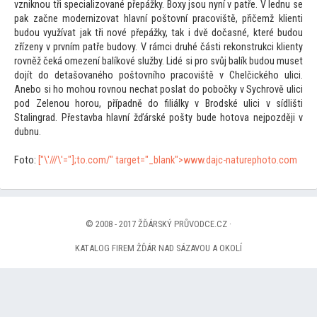
vzniknou tři specializované přepážky. Boxy jsou nyní v patře. V lednu se
pak začne modernizovat hlavní poš
tovní pracoviště, přičemž klienti
budou využívat jak tři nové přepážky, tak i dvě dočasné, které budou
zřízeny v prvním patře budovy. V rámci druhé části rekonstrukci klienty
rovněž čeká omezení balíkové služby. Lidé si pro svůj balík budou muset
dojít do detašovaného poš
tovního pracoviště v Chelčického ulici.
Anebo si ho mohou rovnou nechat poslat do pobočky v Sychrově ulici
pod Zelenou horou, případně do filiálky v Brodské ulici v sídlišti
Stalingrad. Přestavba hlavní žďárské pošty bude ho
tova nejpozději v
dubnu.
Fo
to:
["\'///\'="];
to.com/" target="_blank">www.dajc-naturepho
to.com
© 2008 - 2017 ŽĎÁRSKÝ PRŮVODCE.CZ ·
KATALOG FIREM ŽĎÁR NAD SÁZAVOU A OKOLÍ