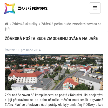
ŽĎÁRSKÝ PRŮVODCE
>
Žďárské aktuality
>
Žďárská pošta bude zmodernizována na
jaře
ŽĎÁRSKÁ POŠTA BUDE ZMODERNIZOVÁNA NA JAŘE
Čtvrtek, 18. prosince 2014
Žďár nad Sázavou / S komplikacemi na poště v Nádražní ulici spojenými
s její přestavbou se po dobu několika měsíců musí smířit obyvatelé
Žďáru. Nyní se přestavuje část pošty, kde byly umístěny P.O.Boxy a kde