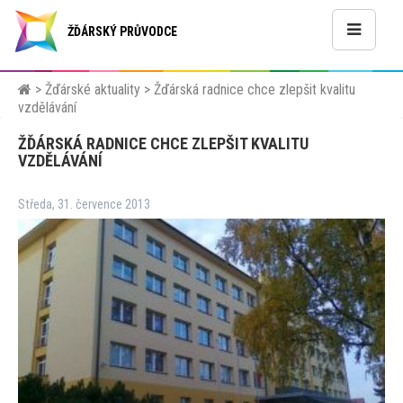
ŽĎÁRSKÝ PRŮVODCE
>
Žďárské aktuality
>
Žďárská radnice chce zlepšit kvalitu
vzdělávání
ŽĎÁRSKÁ RADNICE CHCE ZLEPŠIT KVALITU
VZDĚLÁVÁNÍ
Středa, 31. července 2013