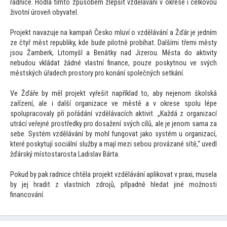
radnice. Hodlá tím
to způsobem zlepšit vzdělávání v okrese i celkovou
životní úroveň obyvatel.
Projekt navazuje na kampaň Česko mluví o vzdělávání a Žďár je jedním
ze čtyř měst republiky, kde bude pilotně probíhat. Dalšími třemi městy
jsou Žamberk, Li
tomyšl a Benátky nad Jizerou. Města do aktivity
nebudou vkládat žádné vlastní finance, pouze poskytnou ve svých
městských úřadech pros
tory pro konání společných setkání.
Ve Žďáře by měl projekt vyřešit například
to, aby nejenom školská
zařízení, ale i další organizace ve městě a v okrese spolu lépe
spolupracovaly při pořádání vzdělávacích aktivit. „Každá z organizací
utrácí veřejné prostředky pro dosažení svých cílů, ale je jenom sama za
sebe. Systém vzdělávání by mohl fungovat jako systém u organizací,
které poskytují sociální služby a mají mezi sebou provázané sítě,“ uvedl
žďárský mís
tostarosta Ladislav Bárta.
Pokud by pak radnice chtěla projekt vzdělávání aplikovat v praxi, musela
by jej hradit z vlastních zdrojů, případně hledat jiné možnosti
financování.