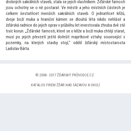
drobných sakrálních staveb, stala se jejich vlastníkem. Žďárské farnosti
jsou ochotny se o ně postarat. Ve městě a jeho místních částech je
celkem šestatřicet menších sakrálních staveb. O jednatřicet křížů,
dvoje boží muka a hraniční kámen se dlouhá léta nikdo nehlásil a
žďárská radnice do jejich oprav v průběhu let inves
tovala zhruba dvě stě
tisíc korun. „Žďárské farnosti, které se o kříže a boží muka chtějí starat,
musí po jejich převzetí ještě dořešit majetkové vztahy související s
pozemky, na kterých stavby s
tojí,“ sdělil žďárský mís
tostarosta
Ladislav Bárta.
© 2008 - 2017 ŽĎÁRSKÝ PRŮVODCE.CZ ·
KATALOG FIREM ŽĎÁR NAD SÁZAVOU A OKOLÍ