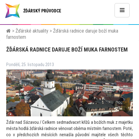
ŽĎÁRSKÝ PRŮVODCE
>
Žďárské aktuality
>
Žďárská radnice daruje boží muka
farnostem
ŽĎÁRSKÁ RADNICE DARUJE BOŽÍ MUKA FARNOSTEM
Pondělí, 25. listopadu 2013
Žďár nad Sázavou / Celkem sedmadvacet křížů a božích muk z majetku
města hodlá žďárská radnice věnovat oběma místním farnostem. Poté,
co v předchozích měsících nenašla původní majitele všech těch
to