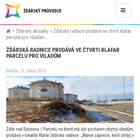
ŽĎÁRSKÝ PRŮVODCE
>
Žďárské aktuality
>
Žďárská radnice prodává ve čtvrti Klafar
parcelu pro viladům
ŽĎÁRSKÁ RADNICE PRODÁVÁ VE ČTVRTI KLAFAR
PARCELU PRO VILADŮM
Neděle, 31. ledna 2016
Žďár nad Sázavou / Parcelu, na které má být postaven obytný viladům,
prodává v lokalitě Klafar žďárská radnice. „Máme zájemce, kteří chtějí v