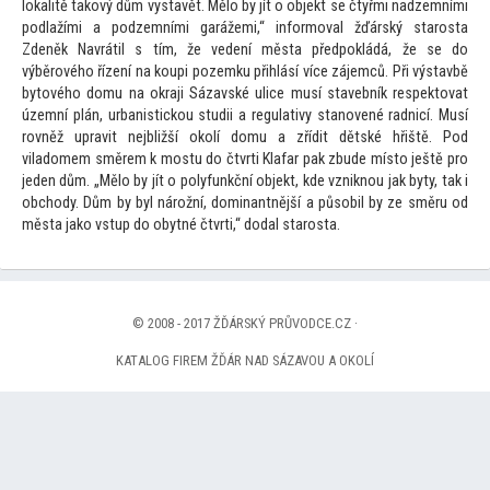
lokalitě takový dům vystavět. Mělo by jít o objekt se čtyřmi nadzemními
podlažími a podzemními garážemi,“ informoval žďárský starosta
Zdeněk Navrátil s tím, že vedení města předpokládá, že se do
výběrového řízení na koupi pozemku přihlásí více zájemců. Při výstavbě
by
tového domu na okraji Sázavské ulice musí stavebník respek
tovat
územní plán, urbanistickou studii a regulativy stanovené radnicí. Musí
rovněž upravit nejbližší okolí domu a zřídit dětské hřiště. Pod
viladomem směrem k mostu do čtvrti Klafar pak zbude mís
to ještě pro
jeden dům. „Mělo by jít o polyfunkční objekt, kde vzniknou jak byty, tak i
obchody. Dům by byl nárožní, dominantnější a působil by ze směru od
města jako vstup do obytné čtvrti,“ dodal starosta.
© 2008 - 2017 ŽĎÁRSKÝ PRŮVODCE.CZ ·
KATALOG FIREM ŽĎÁR NAD SÁZAVOU A OKOLÍ