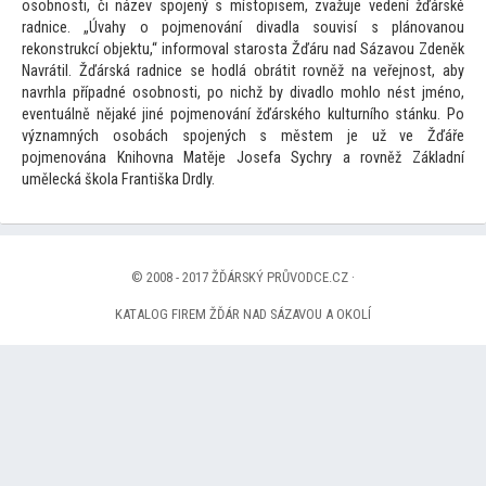
osobnosti, či název spojený s mís
topisem, zvažuje vedení žďárské
radnice. „Úvahy o pojmenování divadla souvisí s plánovanou
rekonstrukcí objektu,“ informoval starosta Žďáru nad Sázavou Zdeněk
Navrátil. Žďárská radnice se hodlá obrátit rovněž na veřejnost, aby
navrhla případné osobnosti, po nichž by divadlo mohlo nést jméno,
eventuálně nějaké jiné pojmenování žďárského kulturního stánku. Po
významných osobách spojených s městem je už ve Žďáře
pojmenována Knihovna Matěje Josefa Sychry a rovněž Základní
umělecká škola Františka Drdly.
© 2008 - 2017 ŽĎÁRSKÝ PRŮVODCE.CZ ·
KATALOG FIREM ŽĎÁR NAD SÁZAVOU A OKOLÍ