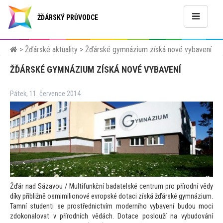
ŽĎÁRSKÝ PRŮVODCE
>
Žďárské aktuality
>
Žďárské gymnázium získá nové vybavení
ŽĎÁRSKÉ GYMNÁZIUM ZÍSKÁ NOVÉ VYBAVENÍ
Pátek, 11. července 2014
Žďár nad Sázavou / Multifunkční badatelské centrum pro přírodní vědy
díky přibližně osmimilionové evropské dotaci získá žďárské gymnázium.
Tamní studenti se prostřednictvím moderního vybavení budou moci
zdokonalovat v přírodních vědách. Dotace poslouží na vybudování