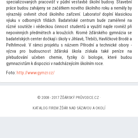
specializovaných pracovišť v půdní vestavbě školní budovy. Stavební
práce budou zahájeny se začátkem nového školního roku a neměly by
výrazněji ovlivnit chod školního zařízení. Labora
toř doplní klasickou
výuku v odborných třídách. Badatelské centrum bude zaměřené na
různé soutěže i vědeckou činnost studentů a využití najde rovněž při
nepovinných předmětech a kroužcích. Kromě žďárského gymnázia se
badatelských center dočkají i školy v Jihlavě, Třebíči, Havlíčkově Brodě a
Pelhřimově. V rámci projektu s názvem Přírodní a technické obory -
výzva pro budoucnost žďárská škola získala také peníze na
přebudování učeben chemie, fyziky či biologie, které budou
gymnazistům k dispozici v nadcházejícím školním roce.
Fo
to:
http://www.gymzr.cz/
© 2008 - 2017 ŽĎÁRSKÝ PRŮVODCE.CZ ·
KATALOG FIREM ŽĎÁR NAD SÁZAVOU A OKOLÍ