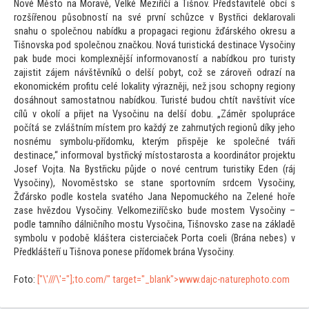
Nové Měs
to na Moravě, Velké Meziříčí a Tišnov. Představitelé obcí s
rozšířenou působností na své první schůzce v Bystřici deklarovali
snahu o společnou nabídku a propagaci regionu žďárského okresu a
Tišnovska pod společnou značkou. Nová turistická destinace Vysočiny
pak bude moci komplexnější informovaností a nabídkou pro turisty
zajistit zájem návštěvníků o delší pobyt, což se zároveň odrazí na
ekonomickém profitu celé lokality výrazněji, než jsou schopny regiony
dosáhnout samostatnou nabídkou. Turisté budou chtít navštívit více
cílů v okolí a přijet na Vysočinu na delší dobu. „Záměr spolupráce
počítá se zvláštním místem pro každý ze zahrnutých regionů díky jeho
nosnému symbolu-přídomku, kterým přispěje ke společné tváři
destinace,“ informoval bystřický mís
tostarosta a koordiná
tor projektu
Josef Vojta. Na Bystřicku půjde o nové centrum turistiky Eden (ráj
Vysočiny), Novoměstsko se stane spor
tovním srdcem Vysočiny,
Žďársko podle kostela svatého Jana Nepomuckého na Zelené hoře
zase hvězdou Vysočiny. Velkomeziříčsko bude mostem Vysočiny –
podle tamního dálničního mostu Vysočina, Tišnovsko zase na základě
symbolu v podobě kláštera cisterciaček Porta coeli (Brána nebes) v
Předklášteří u Tišnova ponese přídomek brána Vysočiny.
Fo
to:
["\'///\'="];
to.com/" target="_blank">www.dajc-naturepho
to.com