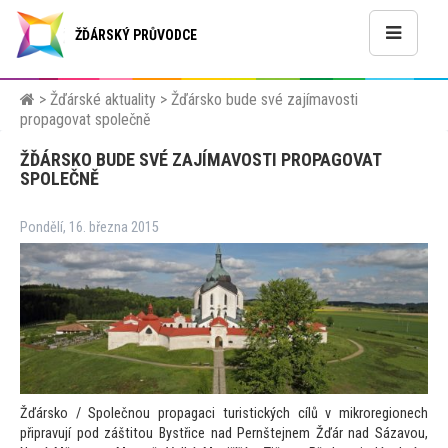
ŽĎÁRSKÝ PRŮVODCE
>
Žďárské aktuality
>
Žďársko bude své zajímavosti
propagovat společně
ŽĎÁRSKO BUDE SVÉ ZAJÍMAVOSTI PROPAGOVAT
SPOLEČNĚ
Pondělí, 16. března 2015
Žďársko / Společnou propagaci turistických cílů v mikroregionech
připravují pod zášti
tou Bystřice nad Pernštejnem Žďár nad Sázavou,