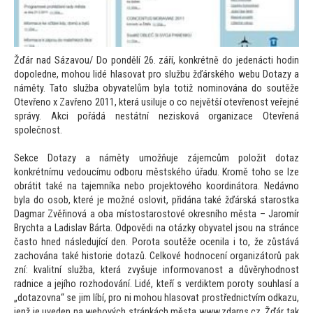
Žďár nad Sázavou/ Do pondělí 26. září, konkrétně do jedenácti hodin
dopoledne, mohou lidé hlasovat pro službu žďárského webu Dotazy a
náměty. Ta
to služba obyvatelům byla
totiž nominována do soutěže
Otevřeno x Zavřeno 2011, která usiluje o co největší otevřenost veřejné
správy. Akci pořádá nestátní nezisková organizace Otevřená
společnost.
Sekce Dotazy a náměty umožňuje zájemcům položit dotaz
konkrétnímu vedoucímu odboru městského úřadu. Kromě
toho se lze
obrátit také na tajemníka nebo projek
tového koordiná
tora. Nedávno
byla do osob, které je možné oslovit, přidána také žďárská starostka
Dagmar Zvěřinová a oba mís
tostaros
tové okresního města – Jaromír
Brychta a Ladislav Bárta. Odpovědi na otázky obyvatel jsou na stránce
čas
to hned následující den. Porota soutěže ocenila i
to, že zůstává
zachována také his
torie dotazů. Celkové hodnocení organizá
torů pak
zní: kvalitní služba, která zvyšuje informovanost a důvěryhodnost
radnice a jejího rozhodování. Lidé, kteří s verdiktem poroty souhlasí a
„dotazovna“ se jim líbí, pro ni mohou hlasovat prostřednictvím odkazu,
jenž je uveden na webových stránkách města www.zdarns.cz. Žďár tak