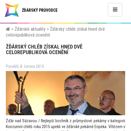
ŽĎÁRSKÝ PRŮVODCE
>
Žďárské aktuality
>
Žďárský chléb získal hned dvě
celorepubliková ocenění
ŽĎÁRSKÝ CHLÉB ZÍSKAL HNED DVĚ
CELOREPUBLIKOVÁ OCENĚNÍ
Pondělí, 8. června 2015
Žďár nad Sázavou / Nejlepší bochník z průmyslové pekárny v kategorii
Konzumní chléb roku 2015 upekli ve žďárské pekárně Enpeka. Vítězem v