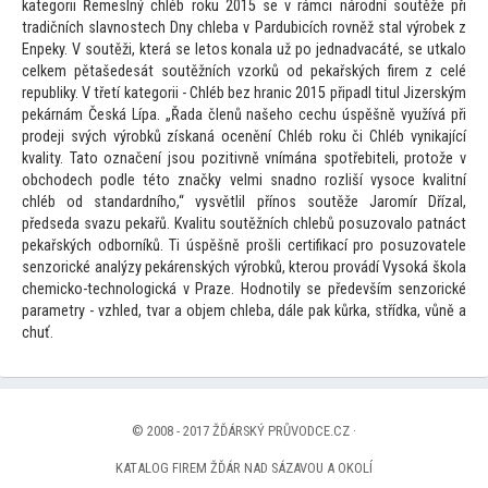
kategorii Řemeslný chléb roku 2015 se v rámci národní soutěže při
tradičních slavnostech Dny chleba v Pardubicích rovněž stal výrobek z
Enpeky. V soutěži, která se le
tos konala už po jednadvacáté, se utkalo
celkem pětašedesát soutěžních vzorků od pekařských firem z celé
republiky. V třetí kategorii - Chléb bez hranic 2015 připadl titul Jizerským
pekárnám Česká Lípa. „Řada členů našeho cechu úspěšně využívá při
prodeji svých výrobků získaná ocenění Chléb roku či Chléb vynikající
kvality. Ta
to označení jsou pozitivně vnímána spotřebiteli, pro
tože v
obchodech podle té
to značky velmi snadno rozliší vysoce kvalitní
chléb od st
andardního,“ vysvětlil přínos soutěže Jaromír Dřízal,
předseda svazu pekařů. Kvalitu soutěžních chlebů posuzovalo patnáct
pekařských odborníků. Ti úspěšně prošli certifikací pro posuzovatele
senzorické analýzy pekárenských výrobků, kterou provádí Vysoká škola
chemicko-technologická v Praze. Hodnotily se především senzorické
parametry - vzhled, tvar a objem chleba, dále pak kůrka, střídka, vůně a
chuť.
© 2008 - 2017 ŽĎÁRSKÝ PRŮVODCE.CZ ·
KATALOG FIREM ŽĎÁR NAD SÁZAVOU A OKOLÍ