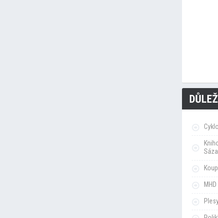
DŮLEŽ
Cykl
Knih
Sáza
Koupa
MHD 
Ples
Poli