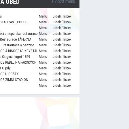
A OBĚD
+ vložit menu
za
Menu
Jídelní lístek
STAURANT POPPET
Menu
Jídelní lístek
Menu
Jídelní lístek
cká a nepálská restaurace
Menu
Jídelní lístek
 Restaurace TÁFERNA
Menu
Jídelní lístek
– restaurace a penzion
Menu
Jídelní lístek
CE A DISCOBAR KRYSTAL
Menu
Jídelní lístek
 Originál Ingot 1869
Menu
Jídelní lístek
CE REBEL NA FARSKÝCH
Menu
Jídelní lístek
 U pily
Menu
Jídelní lístek
CE U POŠTY
Menu
Jídelní lístek
CE ZIMNÍ STADION
Menu
Jídelní lístek
Menu
Jídelní lístek