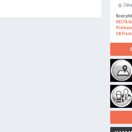
Zába
Nově přid
DELTA G
Profesio
CK Fisch