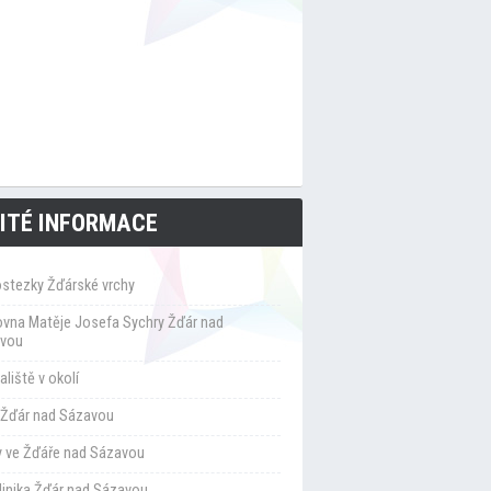
ITÉ INFORMACE
ostezky Žďárské vrchy
ovna Matěje Josefa Sychry Žďár nad
vou
liště v okolí
Žďár nad Sázavou
y ve Žďáře nad Sázavou
klinika Žďár nad Sázavou