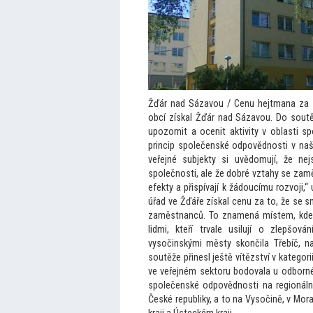
Žďár nad Sázavou / Cenu hejtmana za 
obcí získal Žďár nad Sázavou. Do soutě
upozornit a ocenit aktivity v oblasti s
princip společenské odpovědnosti v naš
veřejné subjekty si uvědomují, že ne
společnosti, ale že dobré vztahy se zaměs
efekty a přispívají k žádoucímu rozvoji,
úřad ve Žďáře získal cenu za
to, že se s
zaměstnanců. To znamená místem, kde s
lidmi, kteří trvale usilují o zlepšová
vysočinskými městy skončila Třebíč, n
soutěže přinesl ještě vítězství v kategor
ve veřejném sek
toru bodovala u odborné
společenské odpovědnosti na regionální
České republiky, a
to na Vysočině, v Mor