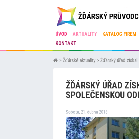
ŽĎÁRSKÝ PRŮVODC
ÚVOD
AKTUALITY
KATALOG FIREM
KONTAKT
>
Žďárské aktuality
>
Žďárský úřad získa
ŽĎÁRSKÝ ÚŘAD ZÍS
SPOLEČENSKOU OD
Sobota, 21. dubna 2018