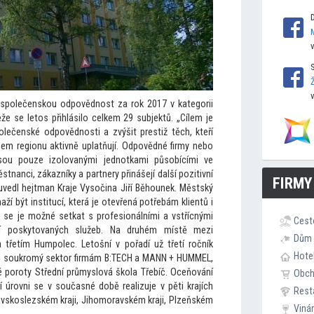
společenskou odpovědnost za rok 2017 v kategorii
že se le
tos přihlásilo celkem 29 subjektů. „Cílem je
polečenské odpovědnosti a zvýšit prestiž těch, kteří
em regionu aktivně uplatňují. Odpovědné firmy nebo
jsou pouze izolovanými jednotkami působícími ve
tnanci, zákazníky a partnery přinášejí další pozitivní
FIRMY
“ uvedl hejtman Kraje Vysočina Jiří Běhounek. Městský
naží být institucí, která je otevřená potřebám klientů i
e je možné setkat s profesionálními a vstřícnými
Cest
ní posky
tovaných služeb. Na druhém místě mezi
Dům 
a třetím Humpolec. Le
tošní v pořadí už třetí ročník
Hote
ii soukromý sek
tor firmám B:TECH a MANN + HUMMEL,
 poroty Střední průmyslová škola Třebíč. Oceňování
Obc
 úrovni se v současné době realizuje v pěti krajích
Rest
avskoslezském kraji, Jihomoravském kraji, Plzeňském
Viná