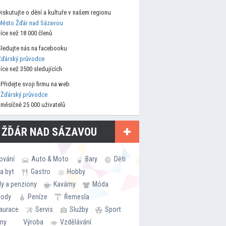
Diskutujte o dění a kultuře v našem regionu
Město Žďár nad Sázavou
více než 18 000 členů
Sledujte nás na facebooku
Žďárský průvodce
více než 3500 sledujících
Přidejte svoji firmu na web
Žďárský průvodce
měsíčně 25 000 uživatelů
 ŽĎÁR NAD SÁZAVOU
ování
Auto & Moto
Bary
Děti
a byt
Gastro
Hobby
ly a penziony
Kavárny
Móda
hody
Peníze
Řemesla
aurace
Servis
Služby
Sport
rny
Výroba
Vzdělávání