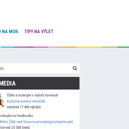
 NA MOR.
TIPY NA VÝLET
MEDIA
Čtěte a inzerujte v našich novinách
Kulturně inzertní měsíčník
měsíčně 17 400 výtisků
Inzerujte na facebooku
Město Žďár nad Sázavou-pronájmy,prodeje,koupě
více než 25 500 členů