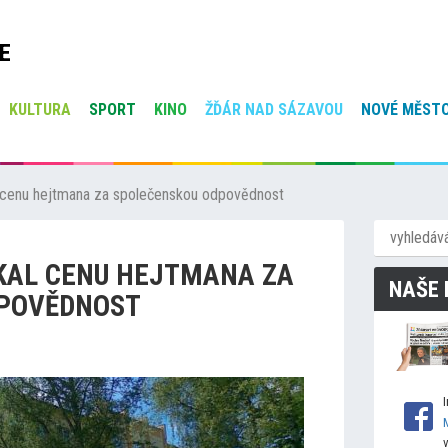
E
KULTURA
SPORT
KINO
ŽĎÁR NAD SÁZAVOU
NOVÉ MĚSTO
l cenu hejtmana za společenskou odpovědnost
KAL CENU HEJTMANA ZA
NAŠE 
POVĚDNOST