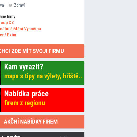
va
Zdraví
ané firmy
roup CZ
nální čištění Vysočina
er / Exim
CHCI ZDE MÍT SVOJI FIRMU
Kam vyrazit?
mapa s tipy na výlety, hřiště..
Nabídka práce
firem z regionu
AKČNÍ NABÍDKY FIREM