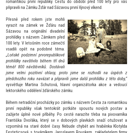
romantikou první republiky. Cestu do období před 100 lety pro vás
připravili na Zámku Žďár nad Sázavou první říjnový víkend.
Přesně před rokem jste mohli
vyrazit na zámek ve Žďáru nad
Sázavou na originální divadelní
prohlídky s názvem Zámkem před
100 lety. V le
tošním roce zámečtí
vsadili opět na podobné téma.
„Loňské podzimní prvorepublikové
prohlídky navštívilo během tří dnů
téměř 800 návštěvníků. Dostávali
jsme velmi pozitivní ohlasy, pro
to jsme se rozhodli na úspěch z
předchozího roku navázat a připravili jsme další prohlídku z té
to doby,“
vysvětluje Martina Schu
tová, hlavní organizá
torka akce a vedoucí
lek
torského oddělení žďárského zámku.
Během netradiční procházky po zámku s názvem Cesta za romantikou
první republiky však ten
tokrát potkáte spoustu nových postav a
zažijete úplně nové příběhy. Po cestě narazíte třeba na pivovarníka
Františka Dvořáka, který se v dobových plavkách snaží otužovat a
vzpomíná na staré dobré časy. Nebude chybět ani hraběnka Klotylda
Festeticsová s
továrníkem Jaroslavem Rouskem, zakladatelem firmy