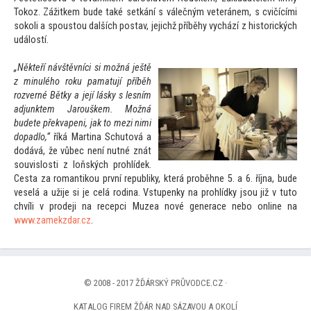
Tokoz. Zážitkem bude také setkání s válečným veteránem, s cvičícími
sokoli a spous
tou dalších postav, jejichž příběhy vychází z his
torických
událostí.
„Někteří návštěvníci si možná ještě
z minulého roku pamatují příběh
rozverné Bětky a její lásky s lesním
adjunktem Jarouškem. Možná
budete překvapeni, jak
to mezi nimi
dopadlo,“
říká Martina Schu
tová a
dodává, že vůbec není nutné znát
souvislosti z loňských prohlídek.
Cesta za romantikou první republiky, která proběhne 5. a 6. října, bude
veselá a užije si je celá rodina. Vstupenky na prohlídky jsou již v tu
to
chvíli v prodeji na recepci Muzea nové generace nebo online na
www.zamekzdar.cz
.
© 2008 - 2017 ŽĎÁRSKÝ PRŮVODCE.CZ ·
KATALOG FIREM ŽĎÁR NAD SÁZAVOU A OKOLÍ