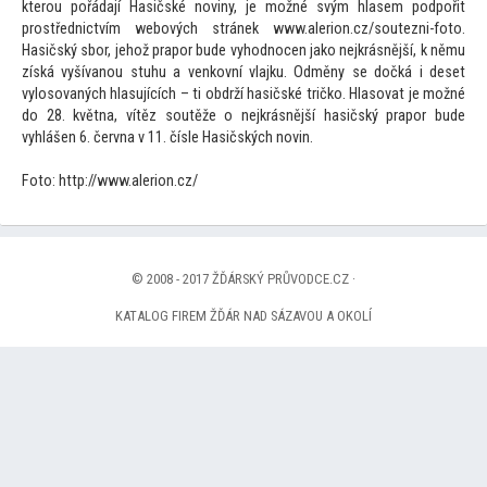
kterou pořádají Hasičské noviny, je možné svým hlasem podpořit
prostřednictvím webových stránek www.alerion.cz/soutezni-fo
to.
Hasičský sbor, jehož prapor bude vyhodnocen jako nejkrásnější, k němu
získá vyšívanou stuhu a venkovní vlajku. Odměny se dočká i deset
vylosovaných hlasujících – ti obdrží hasičské tričko. Hlasovat je možné
do 28. května, vítěz soutěže o nejkrásnější hasičský prapor bude
vyhlášen 6. června v 11. čísle Hasičských novin.
Fo
to: http://www.alerion.cz/
© 2008 - 2017 ŽĎÁRSKÝ PRŮVODCE.CZ ·
KATALOG FIREM ŽĎÁR NAD SÁZAVOU A OKOLÍ