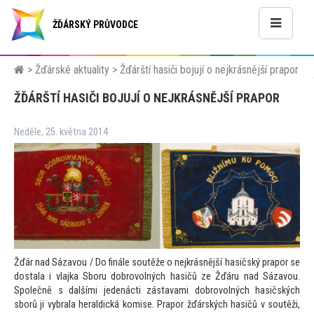
ŽĎÁRSKÝ PRŮVODCE
>
Žďárské aktuality
>
Žďárští hasiči bojují o nejkrásnější prapor
ŽĎÁRŠTÍ HASIČI BOJUJÍ O NEJKRÁSNĚJŠÍ PRAPOR
Neděle, 25. května 2014
Žďár nad Sázavou / Do finále soutěže o nejkrásnější hasičský prapor se
dostala i vlajka Sboru dobrovolných hasičů ze Žďáru nad Sázavou.
Společně s dalšími jedenácti zástavami dobrovolných hasičských
sborů ji vybrala heraldická komise. Prapor žďárských hasičů v soutěži,