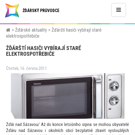
ŽĎÁRSKÝ PRŮVODCE
>
Žďárské aktuality
>
Žďárští hasiči vybírají staré
elektrospotřebiče
ŽĎÁRŠTÍ HASIČI VYBÍRAJÍ STARÉ
ELEKTROSPOTŘEBIČE
Čtvrtek, 16. června 2011
Žďár nad Sázavou/ Až do konce le
tošního srpna se mohou obyvatelé
Žďáru nad Sázavou i okolních obcí bezplatně zbavit vysloužilých