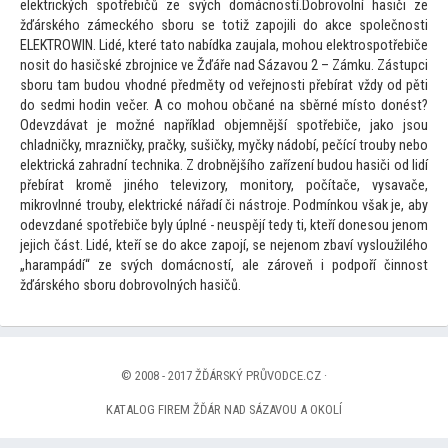
elektrických spotřebičů ze svých domácností.Dobrovolní hasiči ze
žďárského zámeckého sboru se
totiž zapojili do akce společnosti
ELEKTROWIN. Lidé, které ta
to nabídka zaujala, mohou elektrospotřebiče
nosit do hasičské zbrojnice ve Žďáře nad Sázavou 2 – Zámku. Zástupci
sboru tam budou vhodné předměty od veřejnosti přebírat vždy od pěti
do sedmi hodin večer. A co mohou občané na sběrné mís
to donést?
Odevzdávat je možné například objemnější spotřebiče, jako jsou
chladničky, mrazničky, pračky, sušičky, myčky nádobí, pečící trouby nebo
elektrická zahradní technika. Z drobnějšího zařízení budou hasiči od lidí
přebírat kromě jiného televizory, moni
tory, počítače, vysavače,
mikrovlnné trouby, elektrické nářadí či nástroje. Podmínkou však je, aby
odevzdané spotřebiče byly úplné - neuspějí tedy ti, kteří donesou jenom
jejich část. Lidé, kteří se do akce zapojí, se nejenom zbaví vysloužilého
„harampádí“ ze svých domácností, ale zároveň i podpoří činnost
žďárského sboru dobrovolných hasičů.
© 2008 - 2017 ŽĎÁRSKÝ PRŮVODCE.CZ ·
KATALOG FIREM ŽĎÁR NAD SÁZAVOU A OKOLÍ