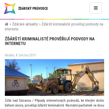
ŽĎÁRSKÝ PRŮVODCE
>
Žďárské aktuality
>
Žďárští kriminalisté prověřují podvody na
internetu
ŽĎÁRŠTÍ KRIMINALISTÉ PROVĚŘUJÍ PODVODY NA
INTERNETU
Neděle, 8. března 2015
Žďár nad Sázavou / Případy interne
tových podvodů, ke kterým došlo
během února, prověřují žďárští kriminalisté. Neznámí pachatelé ve dvou