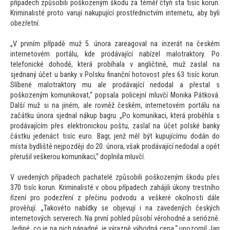
případech způsobili poškozeným škodu za téměř čtyři sta tisíc korun.
Kriminalisté pro
to varují nakupující prostřednictvím internetu, aby byli
obezřetní.
„V prvním případě muž 5. února zareagoval na inzerát na českém
interne
tovém portálu, kde prodávající nabízel malotrak
tory. Po
telefonické dohodě, která probíhala v angličtině, muž zaslal na
sjednaný účet u banky v Polsku finanční ho
tovost přes 63 tisíc korun.
Slíbené malotrak
tory mu ale prodávající nedodal a přestal s
poškozeným komunikovat,“ popsala policejní mluvčí Monika Pátková.
Další muž si na jiném, ale rovněž českém, interne
tovém portálu na
začátku února sjednal nákup bagru. „Po komunikaci, která proběhla s
prodávajícím přes elektronickou poštu, zaslal na účet polské banky
částku jedenáct tisíc euro. Bagr, jenž měl být kupujícímu dodán do
místa bydliště nejpozději do 20. února, však prodávající nedodal a opět
přerušil veškerou komunikaci,“ doplnila mluvčí.
V uvedených případech pachatelé způsobili poškozeným škodu přes
370 tisíc korun. Kriminalisté v obou případech zahájili úkony trestního
řízení pro podezření z přečinu podvodu a veškeré okolnosti dále
prověřují. „Takové
to nabídky se objevují i na zavedených českých
interne
tových serverech. Na první pohled působí věrohodně a seriózně.
Jediné, co je na nich nápadné, je výrazně výhodná cena,“ upozornil Jan