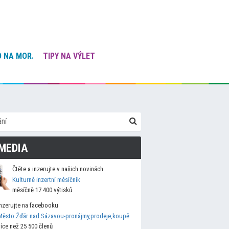
 NA MOR.
TIPY NA VÝLET
MEDIA
Čtěte a inzerujte v našich novinách
Kulturně inzertní měsíčník
měsíčně 17 400 výtisků
Inzerujte na facebooku
Město Žďár nad Sázavou-pronájmy,prodeje,koupě
více než 25 500 členů