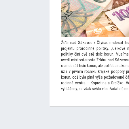
Žďár nad Sázavou / Čtyřiaosmdesát tisí
projektu prorodinné politiky. „Celkové
politiky činí dvě stě tisíc korun. Musím
uvedl mís
tostarosta Žďáru nad Sázavou 
osmdesát tisíc korun, ale potřeba nakone
už i v prvním ročníku krajské podpory pro
korun, což byla plná výše požadované čá
rodinná centra – Kopretina a Srdíčko. V
vyhlášeny, se však sešlo více žadatelů ne