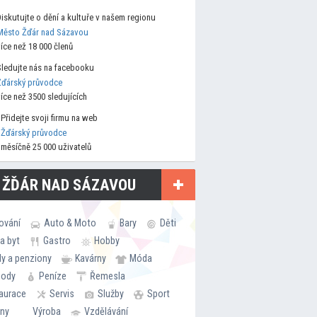
Diskutujte o dění a kultuře v našem regionu
Město Žďár nad Sázavou
více než 18 000 členů
Sledujte nás na facebooku
Žďárský průvodce
více než 3500 sledujících
Přidejte svoji firmu na web
Žďárský průvodce
měsíčně 25 000 uživatelů
 ŽĎÁR NAD SÁZAVOU
ování
Auto & Moto
Bary
Děti
a byt
Gastro
Hobby
ly a penziony
Kavárny
Móda
hody
Peníze
Řemesla
aurace
Servis
Služby
Sport
rny
Výroba
Vzdělávání