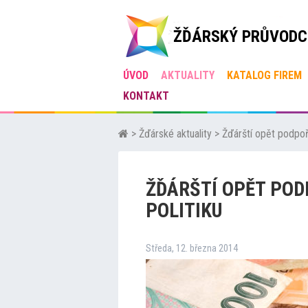
ŽĎÁRSKÝ PRŮVODC
ÚVOD
AKTUALITY
KATALOG FIREM
KONTAKT
>
Žďárské aktuality
>
Žďárští opět podpoří
ŽĎÁRŠTÍ OPĚT POD
POLITIKU
Středa, 12. března 2014