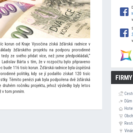
c korun od Kraje Vysočina získá žďárská radnice v
 náklady žďárského projektu na podporu prorodinné
e tedy ze svého přidat více, než jsme předpokládali,“
Ladislav Bárta s tím, že v rozpočtu bylo připraveno
c bude 116 tisíc korun. Žďárská radnice byla úspěšná
rodinné politiky, kdy se jí podařilo získat 120 tisíc
FIRMY
stky. Těmi
to penězi pak byla podpořena dvě žďárská
e druhém ročníku projektu, jehož výsledky byly le
tos
ž v
tom prvním.
Cest
Dům 
Hote
Obc
Rest
Viná