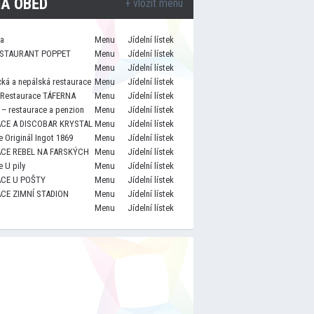
A OBĚD
+ vložit menu
za
Menu
Jídelní lístek
STAURANT POPPET
Menu
Jídelní lístek
Menu
Jídelní lístek
cká a nepálská restaurace
Menu
Jídelní lístek
 Restaurace TÁFERNA
Menu
Jídelní lístek
– restaurace a penzion
Menu
Jídelní lístek
CE A DISCOBAR KRYSTAL
Menu
Jídelní lístek
 Originál Ingot 1869
Menu
Jídelní lístek
CE REBEL NA FARSKÝCH
Menu
Jídelní lístek
 U pily
Menu
Jídelní lístek
CE U POŠTY
Menu
Jídelní lístek
CE ZIMNÍ STADION
Menu
Jídelní lístek
Menu
Jídelní lístek