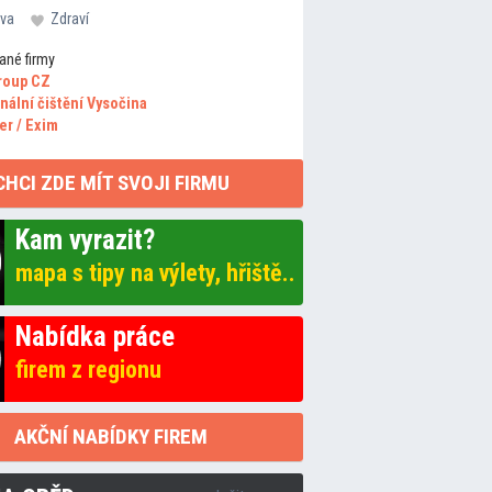
va
Zdraví
ané firmy
roup CZ
nální čištění Vysočina
er / Exim
CHCI ZDE MÍT SVOJI FIRMU
Kam vyrazit?
mapa s tipy na výlety, hřiště..
Nabídka práce
firem z regionu
AKČNÍ NABÍDKY FIREM