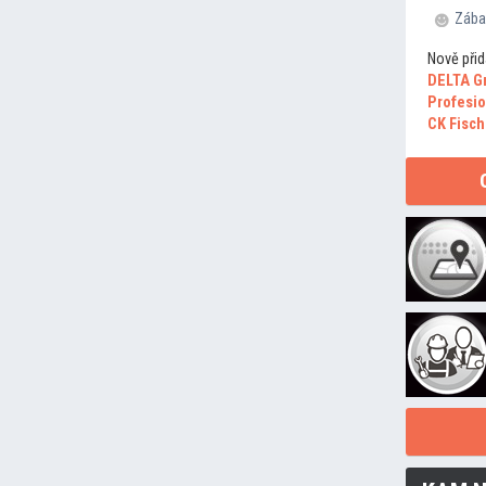
Zába
Nově přid
DELTA G
Profesio
CK Fisch