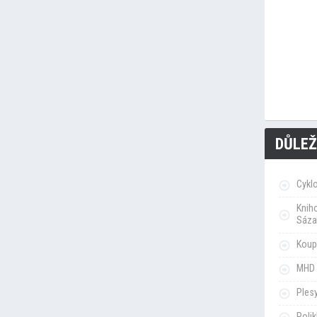
DŮLEŽ
Cykl
Knih
Sáza
Koupa
MHD 
Ples
Poli