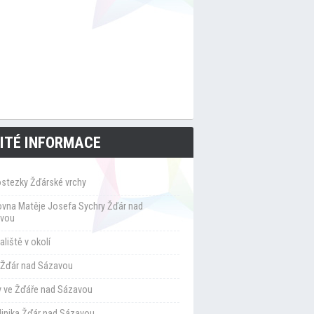
ITÉ INFORMACE
ostezky Žďárské vrchy
ovna Matěje Josefa Sychry Žďár nad
vou
liště v okolí
Žďár nad Sázavou
y ve Žďáře nad Sázavou
klinika Žďár nad Sázavou